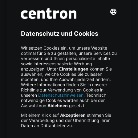
Mehr centron
Über uns
High Availability
Trust Center
Data Recovery
Backup Service
Business Hosting
Cloud Storage
Cloud Anbieter
Leitfaden & Übersicht
Services & Support