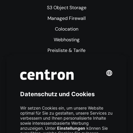
S3 Object Storage
Managed Firewall
Colocation
Webhosting
Preisliste & Tarife
Mehr centron
Über uns
High Availability
Trust Center
Data Recovery
Backup Service