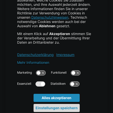
Business Hosting
Cloud Storage
Cloud Anbieter
Leitfaden & Übersicht
Services & Support
Help Center
Kontakt
Tutorials
Blog
News
Glossar