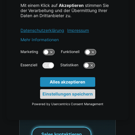
Haben Sie
Fragen, einen
besonderen Use
Case oder
spezielle
Anforderungen?
Für Unterstützung bei großen
Implementierungen,
Migrationsplanung oder Fragen
zu einem Proof of Concept.
Sales kontaktieren