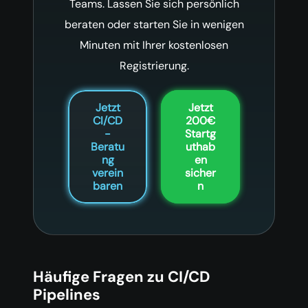
Teams. Lassen Sie sich persönlich
beraten oder starten Sie in wenigen
Minuten mit Ihrer kostenlosen
Registrierung.
Jetzt
Jetzt
CI/CD
200€
-
Startg
Beratu
uthab
ng
en
verein
sicher
baren
n
Häufige Fragen zu CI/CD
Pipelines