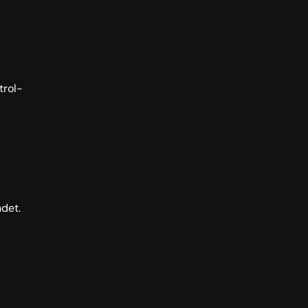
trol-
ndet.