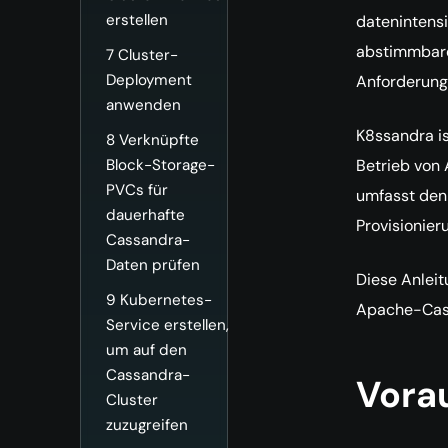
erstellen
datenintensi
abstimmbare 
7
Cluster-
Deployment
Anforderung
anwenden
K8ssandra is
8
Verknüpfte
Betrieb von 
Block-Storage-
PVCs für
umfasst den 
dauerhafte
Provisionier
Cassandra-
Daten prüfen
Diese Anleit
9
Kubernetes-
Apache-Cass
Service erstellen,
um auf den
Cassandra-
Vora
Cluster
zuzugreifen