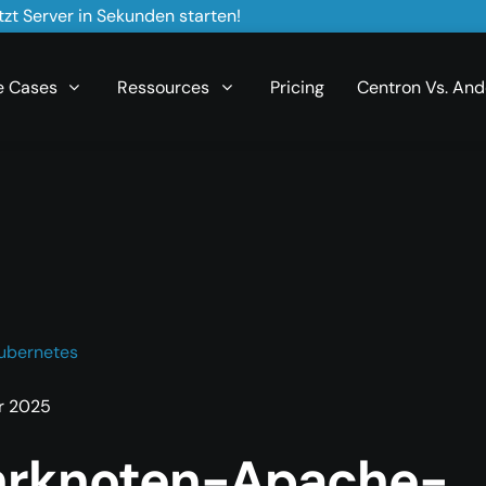
zt Server in Sekunden starten!
e Cases
Ressources
Pricing
Centron Vs. And
ubernetes
r 2025
rknoten-Apache-