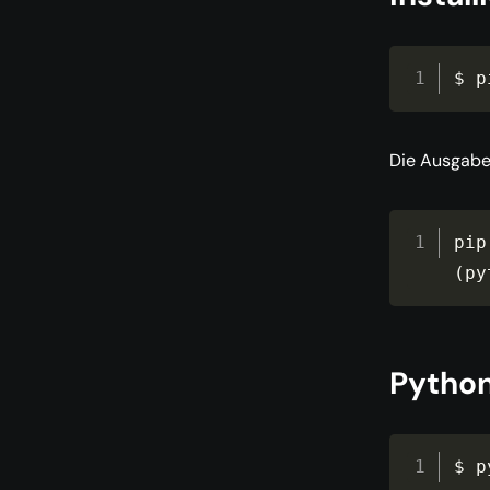
$ p
Die Ausgabe 
pip
(
py
Python
$ p