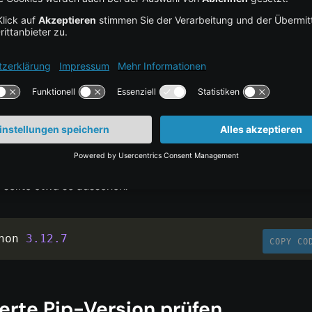
hon3
.
12
-
venv
lierte Python-Version prüfen
ython3 
--
version
COPY CO
sollte etwa so aussehen:
hon 
3.12
.7
COPY CO
lierte Pip-Version prüfen