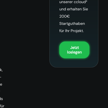
unserer ccloud³
und erhalten Sie
200€
Startguthaben
für Ihr Projekt.
Jetzt
loslegen
k,
-
le
g
ds
für