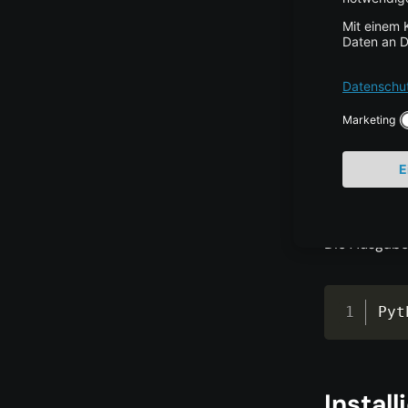
pyt
Instal
$ p
Die Ausgabe 
Pyt
Instal