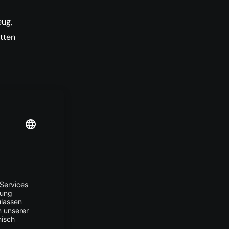
ug,
tten
DE
DE