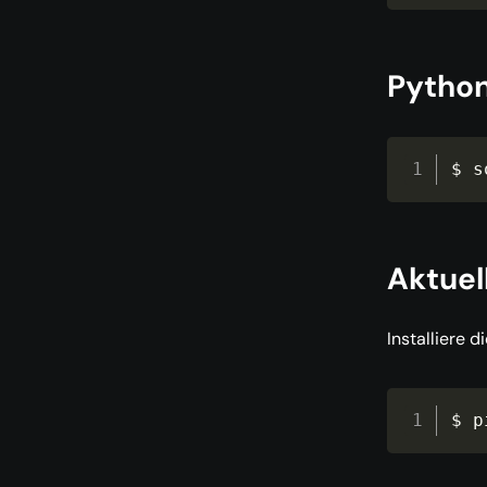
Python
$ s
Aktuel
Installiere 
$ p