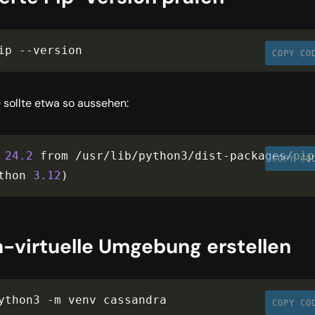
ip 
--
version
COPY CO
sollte etwa so aussehen:
 
24.2
 from 
/
usr
/
lib
/
python3
/
dist
-
packages
/
pip
COPY CO
thon 
3.12
)
-virtuelle Umgebung erstellen
ython3 
-
m venv cassandra
COPY CO