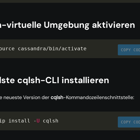
-virtuelle Umgebung aktivieren
ource cassandra
/
bin
/
activate
COPY CO
lste cqlsh-CLI installieren
die neueste Version der
cqlsh
-Kommandozeilenschnittstelle:
ip install 
-
U
 cqlsh
COPY CO