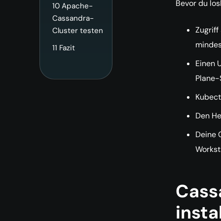
Bevor du losl
10
Apache-
Cassandra-
Zugrif
Cluster testen
mindes
11
Fazit
Einen 
Plane-
Kubectl
Den Hel
Deine 
Worksta
Cassa
insta