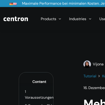
Maximale Performance bei minimalen Kosten. Jet
Products
Industries
Us
Vijona
Tutorial
K
Content
16. Dezembe
1
Voraussetzungen
Meh