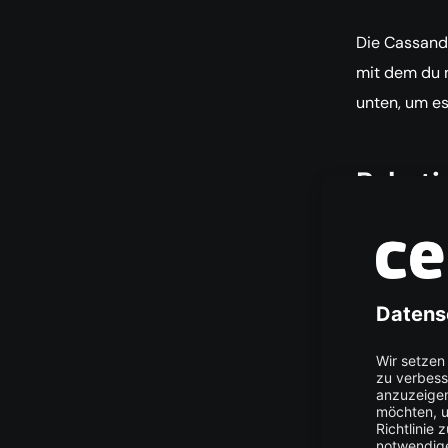
Die Cassan
mit dem du 
unten, um es 
Paketi
$ s
Python
$ s