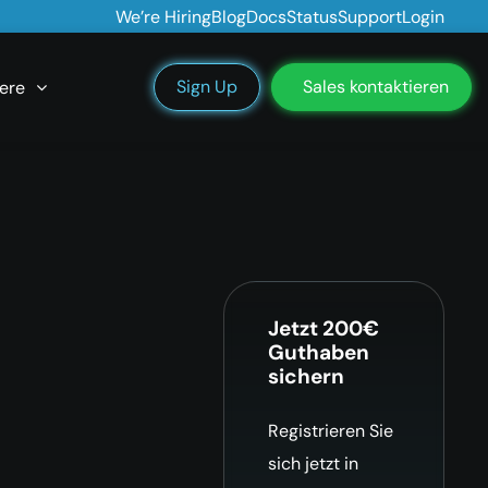
We’re Hiring
Blog
Docs
Status
Support
Login
Sign Up
Sales kontaktieren
ere
Jetzt 200€
Guthaben
sichern
Registrieren Sie
sich jetzt in