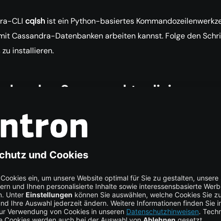
dra-CLI
cqlsh
ist ein Python-basiertes Kommandozeilenwerkze
mit Cassandra-Datenbanken arbeiten kannst. Folge den Schri
zu installieren.
ndex des Servers aktualisieren
udo apt update
COPY CO
 und Pip installieren
udo apt install 
-
y python3 python3
-
pip 
COPY CO