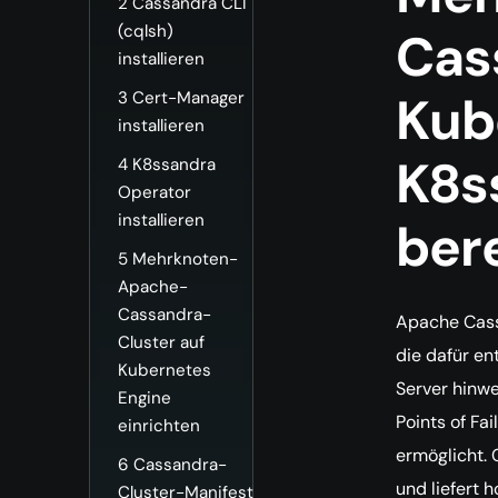
2
Cassandra CLI
(cqlsh)
Cas
installieren
Kub
3
Cert-Manager
installieren
K8s
4
K8ssandra
Operator
installieren
bere
5
Mehrknoten-
Apache-
Cassandra-
Apache Cassa
Cluster auf
die dafür en
Kubernetes
Server hinwe
Engine
Points of Fa
einrichten
ermöglicht. 
6
Cassandra-
und liefert 
Cluster-Manifest