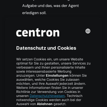
Aufgabe und das, was der Agent
erledigen soll.
expected_output:
Eine Beschreibung der
gewünschten Ausgabeform oder
Struktur. Das hilft dem Agenten, ein
besser nutzbares Ergebnis zu erzeugen.
agent:
Der Agent, der für die
Durchführung der Aufgabe zuständig ist.
async_execution:
Wenn diese Option auf
gesetzt ist, kann der Task parallel
True
zu anderen unabhängigen Aufgaben
laufen. Standardmäßig ist sie für
sequenzielle Ausführung auf
False
gesetzt.