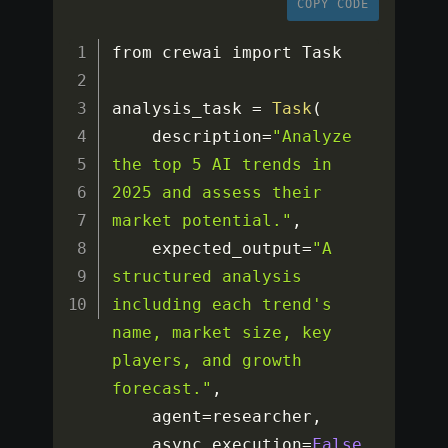
COPY CODE
from crewai import Task

analysis_task 
=
Task
(
    description
=
"Analyze 
the top 5 AI trends in 
2025 and assess their 
market potential."
,
    expected_output
=
"A 
structured analysis 
including each trend's 
name, market size, key 
players, and growth 
forecast."
,
    agent
=
researcher
,
    async_execution
=
False
,