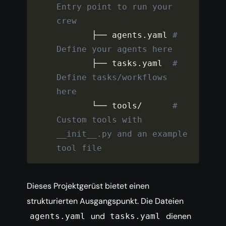
Entry point to run your 
crew
       ├── agents
.
yaml 
# 
Define your agents here
       ├── tasks
.
yaml  
# 
Define tasks/workflows 
here
       └── tools
/
# 
Custom tools with 
__init__.py and an example 
tool file
Dieses Projektgerüst bietet einen
strukturierten Ausgangspunkt. Die Dateien
und
dienen
agents.yaml
tasks.yaml