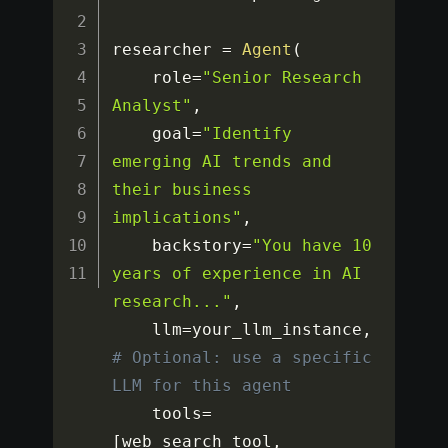
researcher 
=
Agent
(
    role
=
"Senior Research 
Analyst"
,
    goal
=
"Identify 
emerging AI trends and 
their business 
implications"
,
    backstory
=
"You have 10 
years of experience in AI 
research..."
,
    llm
=
your_llm_instance
,
# Optional: use a specific 
LLM for this agent
    tools
=
[
web_search_tool
,