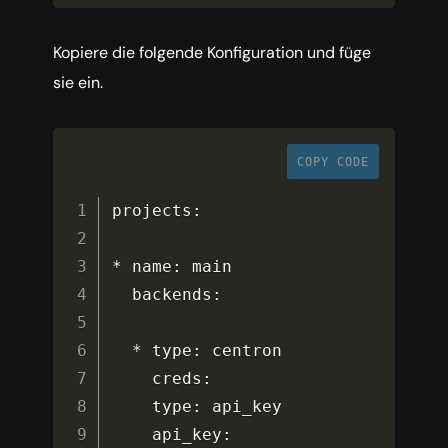
Kopiere die folgende Konfiguration und füge
sie ein.
COPY CODE
projects
:
*
 name
:
 main

  backends
:
*
 type
:
 centron

    creds
:
    type
:
 api_key

    api_key
: