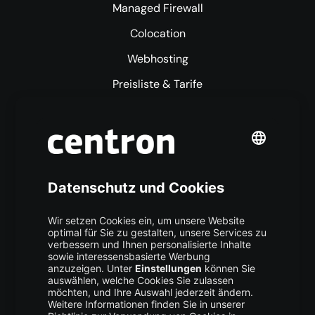
Managed Firewall
Colocation
Webhosting
Preisliste & Tarife
Mehr centron
Über uns
High Availability
Trust Center
Data Recovery
Backup Service
Business Hosting