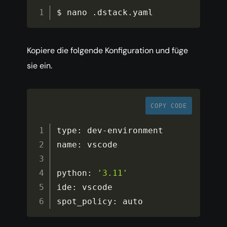
$ nano 
.
dstack
.
yaml
Kopiere die folgende Konfiguration und füge
sie ein.
COPY CODE
type
:
 dev
-
environment

name
:
 vscode

python
:
'3.11'
ide
:
 vscode

spot_policy
:
 auto