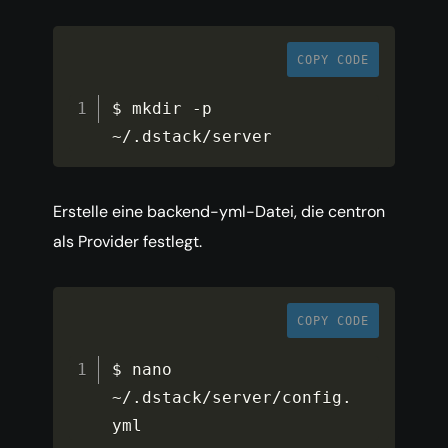
COPY CODE
$ mkdir 
-
p 
~
/
.
dstack
/
server
Erstelle eine backend-yml-Datei, die centron
als Provider festlegt.
COPY CODE
$ nano 
~
/
.
dstack
/
server
/
config
.
yml