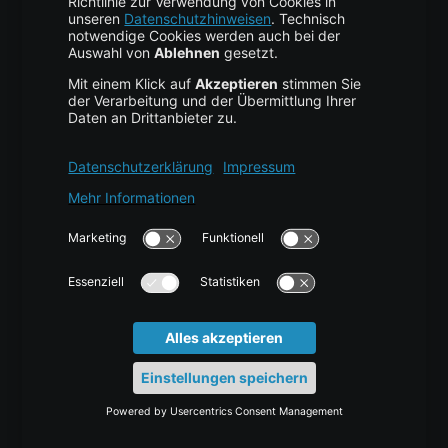
Cloud Storage
Cloud Anbieter
Leitfaden & Übersicht
Services & Support
Help Center
Kontakt
Tutorials
Blog
News
Glossar
Karriere
Docs