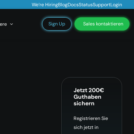
We’re Hiring
Blog
Docs
Status
Support
Login
Sign Up
Sales kontaktieren
ere
Jetzt 200€
Guthaben
sichern
Registrieren Sie
sich jetzt in