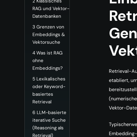
2
Klassisches
RAG und Vektor-
Ret
Datenbanken
Gen
3
Grenzen von
Embeddings &
Vektorsuche
Vek
4
Was ist RAG
ohne
Embeddings?
Retrieval-A
5
Lexikalisches
etabliert, u
oder Keyword-
bereitzustel
basiertes
(numerischen
Retrieval
Vektor-Date
6
LLM-basierte
iterative Suche
Typischerwei
(Reasoning als
Embedding-M
Retrieval)