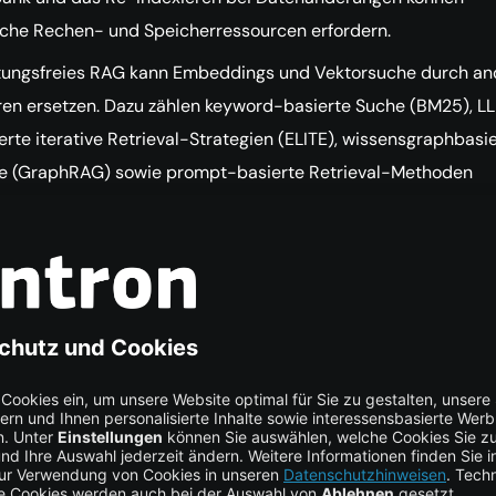
iche Rechen- und Speicherressourcen erfordern.
tungsfreies RAG kann Embeddings und Vektorsuche durch an
ren ersetzen. Dazu zählen keyword-basierte Suche (BM25), L
rte iterative Retrieval-Strategien (ELITE), wissensgraphbasi
e (GraphRAG) sowie prompt-basierte Retrieval-Methoden
t-RAG), um semantische und operative Grenzen zu reduziere
ne Embeddings kann die Nachvollziehbarkeit erhöhen, Laten
gern, Speicherbedarf senken und sich besser an spezielle Do
en. Das ist besonders relevant für Felder wie Gesundheitswe
und Finanzen sowie für Anwendungsfälle, in denen Transparen
okumentübergreifendes Schlussfolgern wichtig ist.
sisches RAG und Vektor-