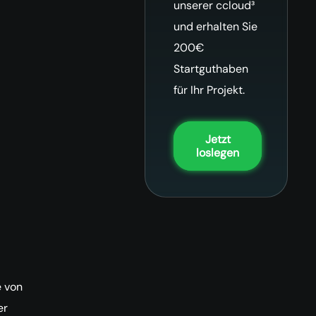
unserer ccloud³
und erhalten Sie
200€
Startguthaben
für Ihr Projekt.
Jetzt
loslegen
e von
er