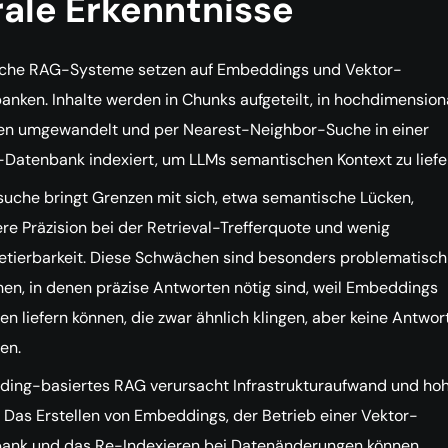
ale Erkenntnisse
sche RAG-Systeme setzen auf Embeddings und Vektor-
anken. Inhalte werden in Chunks aufgeteilt, in hochdimension
en umgewandelt und per Nearest-Neighbor-Suche in einer
-Datenbank indexiert, um LLMs semantischen Kontext zu liefe
suche bringt Grenzen mit sich, etwa semantische Lücken,
re Präzision bei der Retrieval-Trefferquote und wenig
retierbarkeit. Diese Schwächen sind besonders problematisch
hen, in denen präzise Antworten nötig sind, weil Embeddings
n liefern können, die zwar ähnlich klingen, aber keine Antwor
en.
ing-basiertes RAG verursacht Infrastrukturaufwand und ho
 Das Erstellen von Embeddings, der Betrieb einer Vektor-
ank und das Re-Indexieren bei Datenänderungen können