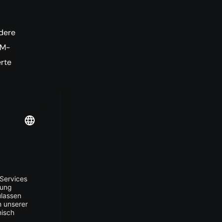
dere
LM-
erte
n.
zen
mänen
sen,
z