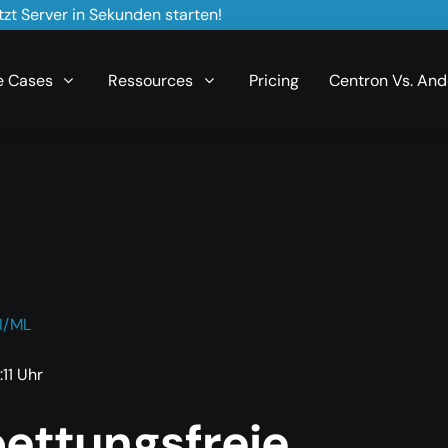
zt Server in Sekunden starten!
e Cases
Ressources
Pricing
Centron Vs. And
I/ML
11 Uhr
bettungsfreie