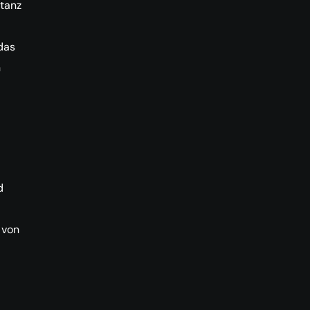
stanz
das
n
d
 von