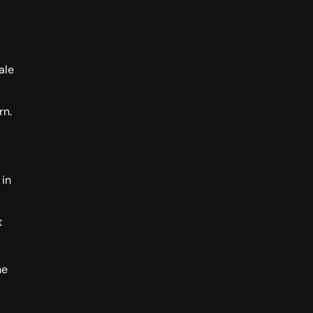
ale
rn.
 in
t
he