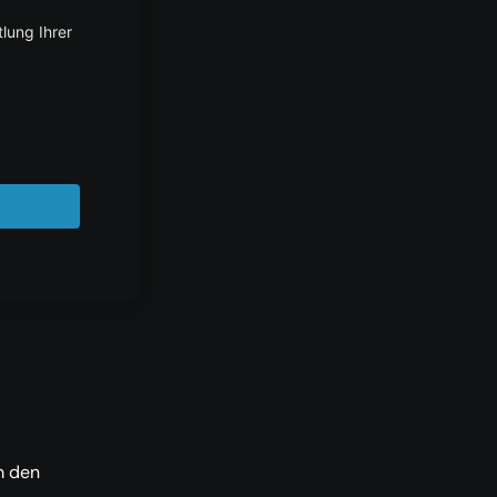
und
e
agen
m den