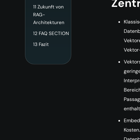
Zentr
11
Zukunft von
RAG-
Klassi
Architekturen
Datenb
12
FAQ SECTION
Vektor
13
Fazit
Vektor
Vektor
geringe
Interp
Bereic
Passage
enthalt
Embedd
Kosten.
Datenb