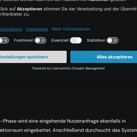
nbanken
hen RAG-Design bilden Embeddings und Vektorsuche das
s Retrieval-Schritts.
ne-Indexierung werden Quelldokumente in Chunks aufgeteilt, 
wird mithilfe eines Embedding-Modells in eine vektorbasiert
on überführt. Diese Vektoren werden anschließend in einer
nbank gespeichert, die für schnelle Nearest-Neighbor-Abfr
.
e-Phase wird eine eingehende Nutzeranfrage ebenfalls in
ektorraum eingebettet. Anschließend durchsucht das Syste