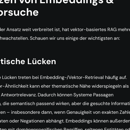
orsuche
r Ansatz weit verbreitet ist, hat vektor-basiertes RAG mehr
hwachstellen. Schauen wir uns einige der wichtigsten an:
tische Lücken
Lücken treten bei Embedding-/Vektor-Retrieval häufig auf.
r-Ähnlichkeit kann eher thematische Nähe widerspiegeln als
e Antwortrelevanz. Dadurch können Systeme Passagen
 die semantisch passend wirken, aber die gesuchte Informat
ten – insbesondere dann, wenn Genauigkeit von exakten Zahl
aten oder Negationen abhängt. Embeddings können außerde
ten mit domänenspezifischen Begriffen, seltenen Entitäten o