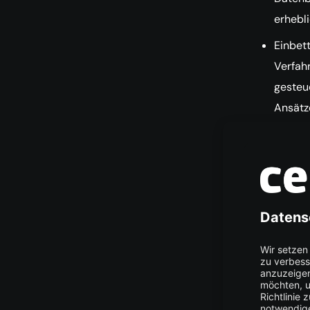
erhebl
Einbet
Verfah
gesteue
Ansätz
(Promp
RAG oh
verrin
anpass
Recht 
oder d
Klas