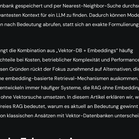
nbank gespeichert und per Nearest-Neighbor-Suche durchs
antesten Kontext für ein LLM zu finden. Dadurch können Mode
n nach Bedeutung abrufen, statt sich an exakte Formulierung
ingt die Kombination aus „Vektor-DB + Embeddings“ häufig
hteile bei Kosten, betrieblicher Komplexität und Performanc
esen Gründen rückt der Fokus zunehmend auf Alternativen, di
ne embedding-basierte Retrieval-Mechanismen auskommen.
entwickeln immer häufiger Systeme, die RAG ohne Embeddin
ohne Vektorsuche umsetzen. In diesem Artikel erklären wir, 
freies RAG bedeutet, warum es aktuell an Bedeutung gewinnt
von klassischen Ansätzen mit Vektor-Datenbanken unterschei