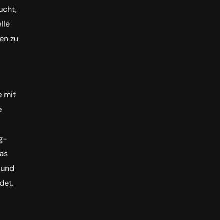
ucht,
lle
en zu
e mit
e
g-
was
 und
det.