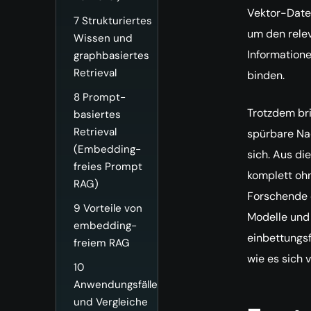
Vektor-Date
7
Strukturiertes
um den relev
Wissen und
Informatione
graphbasiertes
Retrieval
binden.
8
Prompt-
Trotzdem br
basiertes
Retrieval
spürbare Nac
(Embedding-
sich. Aus di
freies Prompt
komplett oh
RAG)
Forschende 
9
Vorteile von
Modelle und 
embedding-
einbettungs
freiem RAG
wie es sich 
10
Anwendungsfälle
und Vergleiche