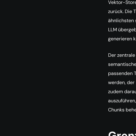
Vektor-Store
zurück. Die
ähnlichsten 
LLM übergeb
generieren k
Der zentrale
semantische 
passenden T
werden, der 
zudem darauf
auszuführen,
Chunks beher
Gren