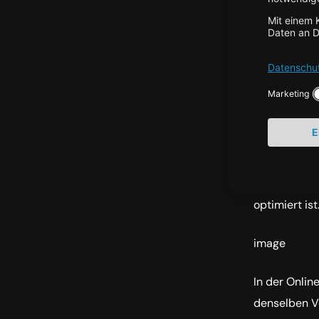
Date
Im klassisc
Herzstück de
In der Offli
jeder Chunk 
Repräsentati
Vektor-Date
optimiert ist
image
In der Onlin
denselben V