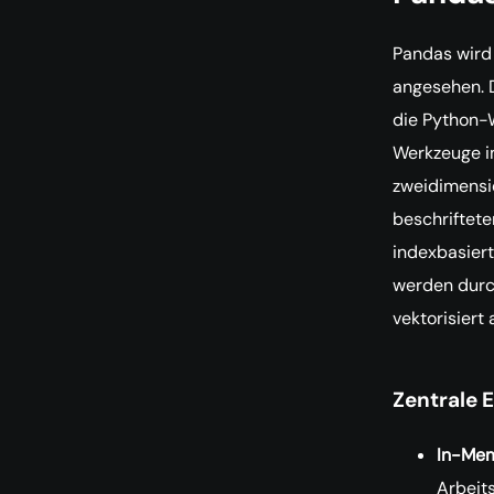
Pandas wird 
angesehen. 
die Python-W
Werkzeuge i
zweidimensio
beschriftete
indexbasiert
werden durc
vektorisiert 
Zentrale 
In-Mem
Arbeit