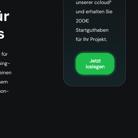
unserer ccloud³
ür
und erhalten Sie
200€
s
Startguthaben
für Ihr Projekt.
 für
Jetzt
ning-
loslegen
einen
inem
hon-