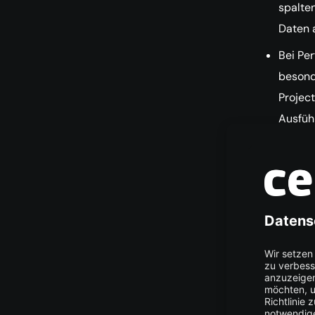
spalten
Daten 
Bei Per
besond
Projec
Ausfüh
Pandas
Eine g
Pandas
extern
Ergebn
sich S
Die pa
eignet