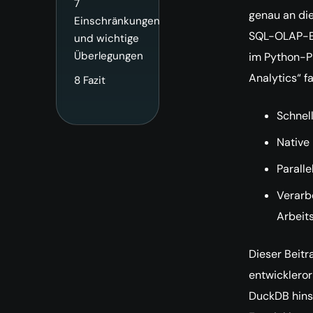
7
genau an die
Einschränkungen
SQL-OLAP-Eng
und wichtige
Überlegungen
im Python-Pr
Analytics“ f
8
Fazit
Schnel
Native
Parall
Verarb
Arbeit
Dieser Beitr
entwickleror
DuckDB hinsi