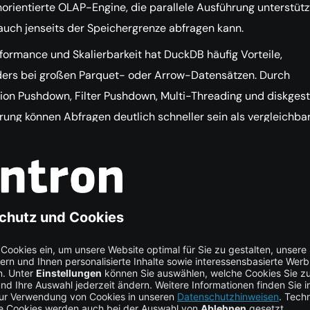
orientierte OLAP-Engine, die parallele Ausführung unterstütz
auch jenseits der Speichergrenze abfragen kann.
formance und Skalierbarkeit hat DuckDB häufig Vorteile,
ers bei großen Parquet- oder Arrow-Datensätzen. Durch
tion Pushdown, Filter Pushdown, Multi-Threading und diskgest
rung können Abfragen deutlich schneller sein als vergleichba
-Workflows.
roße Stärke von DuckDB liegt in hybriden Workflows. DuckDB 
-, Polars- und Arrow-DataFrames direkt abfragen, sie mit g
en Parquet-, CSV- oder SQLite-Dateien kombinieren und
isse in unterschiedlichen Formaten zurückgeben. Dadurch lä
QL nahtlos direkt in Notebook-Workflows nutzen.
ssende Lösung hängt vom jeweiligen Anwendungsfall ab. Duc
 sich besonders für OLAP-ähnliche Abfragen, große Joins und