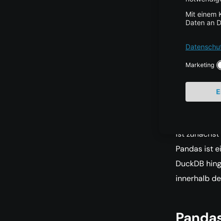
umfang
Datenbe
Machin
Datenm
Was 
Um Performa
ist zunächst
Pandas ist e
DuckDB hinge
innerhalb de
Pandas