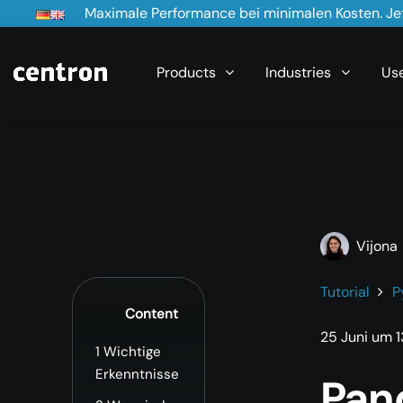
Maximale Performance bei minimalen Kosten. Jet
Products
Industries
Us
Vijona
Tutorial
P
Content
25 Juni um 1
1
Wichtige
Erkenntnisse
Pan