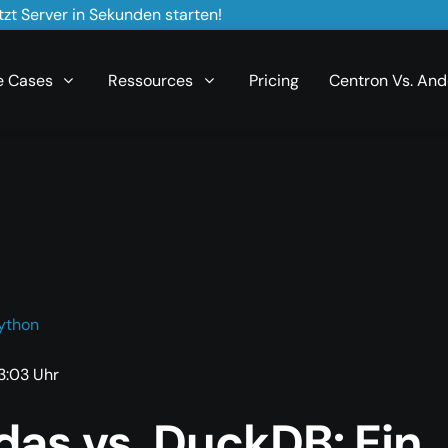
zt Server in Sekunden starten!
e Cases
Ressources
Pricing
Centron Vs. And
ython
3:03 Uhr
das vs. DuckDB: Ein