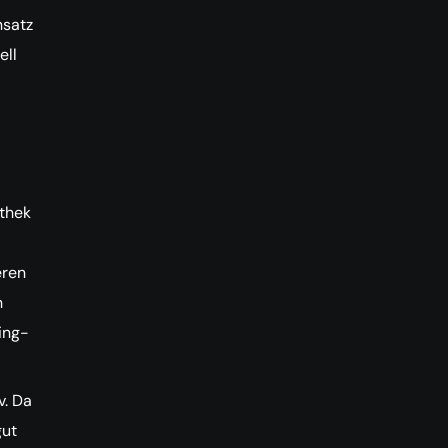
nsatz
ell
othek
eren
h
ing-
v. Da
gut