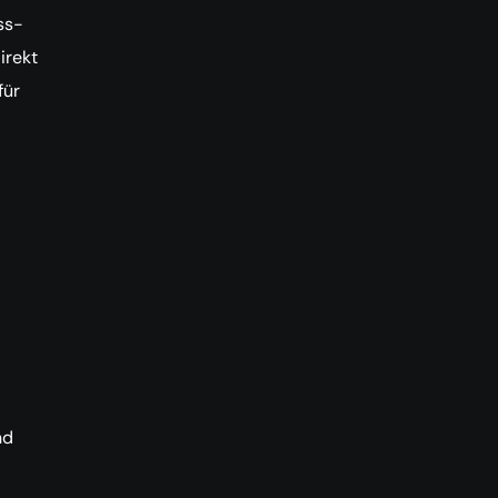
ss-
irekt
für
nd