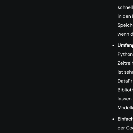
schnel
in den
Speich
wenn d
Umfang
Python
Zeitrei
ist seh
DataFr
Bibliot
lassen
Modell
Einfac
der Cod