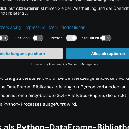
reiche Datensätze. Pandas überzeugt weiterhin bei interaktiv
reinigung, individueller Python-Logik, enger Integration mit
e-Learning- und Visualisierungsbibliotheken sowie bei
engen, die bequem in den Arbeitsspeicher passen.
sind Pandas und DuckDB?
nce und Workflow-Möglichkeiten sinnvoll vergleichen zu könn
 wichtig zu verstehen, wofür beide Werkzeuge entwickelt wurd
ine DataFrame-Bibliothek, die eng mit Python verbunden ist.
gen ist eine eingebettete SQL-Analytics-Engine, die direkt
s Python-Prozesses ausgeführt wird.
 als Python-DataFrame-Biblioth