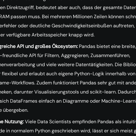
len Direktzugriff, bedeutet aber auch, dass der gesamte Date
 RAM passen muss. Bei mehreren Millionen Zeilen können schn
erfehler oder deutliche Geschwindigkeitseinbußen auftreten,
er verfügbare Arbeitsspeicher knapp wird.
reiche API und großes Ökosystem:
Pandas bietet eine breite,
-freundliche API für Filtern, Aggregieren, Zusammenführen,
henverarbeitung und viele weitere Datentätigkeiten. Die Bibli
r flexibel und erlaubt auch eigene Python-Logik innerhalb von
ame-Workflows. Zudem funktioniert Pandas sehr gut mit and
heken, darunter Visualisierungstools und scikit-learn. Dadurc
 sich DataFrames einfach an Diagramme oder Machine-Learn
e übergeben.
he Nutzung:
Viele Data Scientists empfinden Pandas als intuiti
e in normalem Python geschrieben wird, lässt er sich meist 