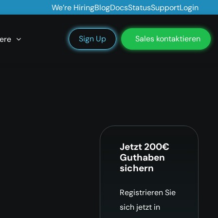
We’re Hiring
Blog
Docs
Status
Support
Login
Sign Up
Sales kontaktieren
ere
Jetzt 200€
Guthaben
sichern
Registrieren Sie
sich jetzt in