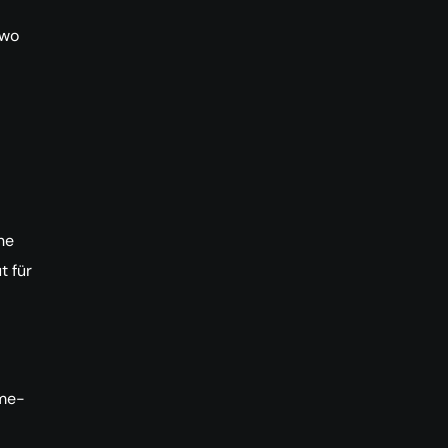
 wo
he
t für
ame-