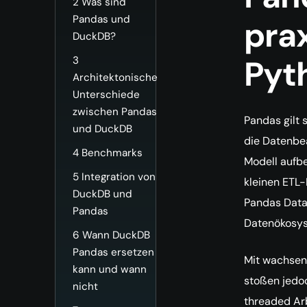
2
Was sind
Pandas und
prax
DuckDB?
Pyt
3
Architektonische
Unterschiede
zwischen Pandas
Pandas gilt 
und DuckDB
die Datenbea
4
Benchmarks
Modell aufbe
5
Integration von
kleinen ETL-
DuckDB und
Pandas Data
Pandas
Datenökosys
6
Wann DuckDB
Pandas ersetzen
Mit wachsen
kann und wann
stoßen jedo
nicht
threaded Ar