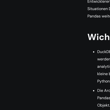
Entwicklerer
Situationen
Pandas weite
Wich
DuckDB 
werden
analyt
kleine 
Python
Die Ar
Pandas
Objekt.