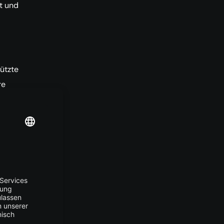
t und
ützte
re
kann
roßen
sst
kDB