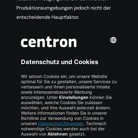
Produktionsumgebungen jedoch nicht der
entscheidende Hauptfaktor.
Warum sollte p95-Latenz statt
nur der Median betrachtet
werden?
Der Median beschreibt eine typische Anfrage,
während p95 zeigt, wie sich langsamere
Nutzererfahrungen darstellen. Bei relevantem
Traffic können fünf Prozent der Anfragen
Tausende Interaktionen ausmachen. Ein
Anbieter kann bei p50 hervorragend aussehen
und bei p95 dennoch für den Produktivbetrieb
ungeeignet sein.