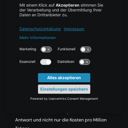
Kosten Reasoning-Modelle bei
serverloser Inference mehr?
Ja, häufig deutlich mehr, als die Listenpreise
vermuten lassen. Reasoning-Modelle erzeugen
Thinking Tokens, bevor die sichtbare Antwort
entsteht, und diese Tokens werden als Output
berechnet. In diesem Benchmark kostete ein
Reasoning-Modell pro Chat-Anfrage ungefähr
230-mal mehr als ein kleines Instruct-Modell,
obwohl die Preise pro Token deutlich weniger
stark auseinanderlagen. Vergleiche deshalb
immer die Kosten pro abgeschlossener
Antwort und nicht nur die Kosten pro Million