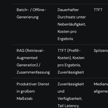
Batch- / Offline-
Dauerhafter
TTFT
Generierung
Durchsatz unter
Nebenläufigkeit,
Kosten pro
Ergebnis
RAG (Retrieval-
TTFT (Prefill-
Spitzen
Augmented
Kosten), Kosten
Generation) /
pro Ergebnis,
Zusammenfassung
Zuverlässigkeit
Produktiver Dienst
Zuverlässigkeit
Median
in großem
und
allgeme
Maßstab
Verfügbarkeit,
Tail Latency,