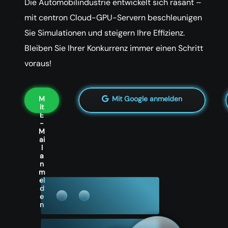
Die Automobilindustrie entwickelt sich rasant –
mit centron Cloud-GPU-Servern beschleunigen
Sie Simulationen und steigern Ihre Effizienz.
Bleiben Sie Ihrer Konkurrenz immer einen Schritt
voraus!
M
Mit Google anmelden
it
E
-
M
ai
l
a
n
m
el
d
e
n