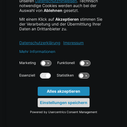
Cloud Anbieter
Leitfaden & Übersicht
Services & Support
Help Center
Kontakt
Tutorials
Blog
News
Glossar
Karriere
Docs