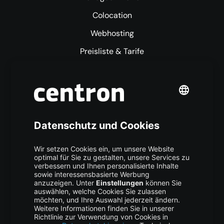
Colocation
Webhosting
Preisliste & Tarife
Mehr centron
Über uns
High Availability
Trust Center
Data Recovery
Backup Service
Business Hosting
Cloud Storage