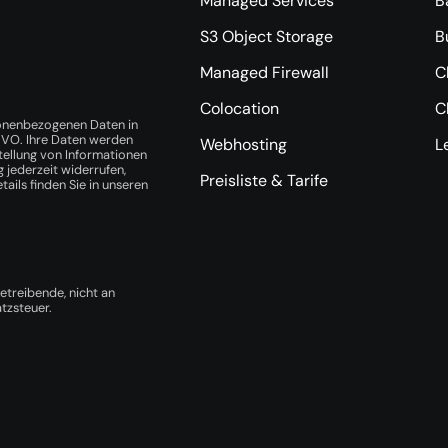
Managed Services
B
S3 Object Storage
B
Managed Firewall
C
Colocation
C
sonenbezogenen Daten in
GVO. Ihre Daten werden
Webhosting
L
tellung von Informationen
 jederzeit widerrufen,
Preisliste & Tarife
ails finden Sie in unseren
treibende, nicht an
tzsteuer.