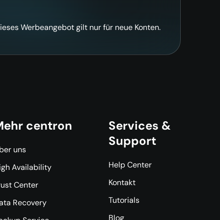
ieses Werbeangebot gilt nur für neue Konten.
ehr centron
Services &
Support
ber uns
Help Center
igh Availability
Kontakt
rust Center
Tutorials
ata Recovery
Blog