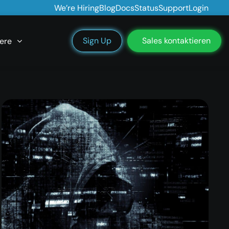
We’re Hiring
Blog
Docs
Status
Support
Login
Sign Up
Sales kontaktieren
ere