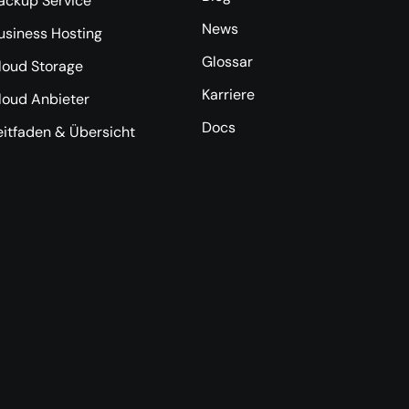
ackup Service
News
usiness Hosting
Glossar
loud Storage
Karriere
loud Anbieter
Docs
eitfaden & Übersicht