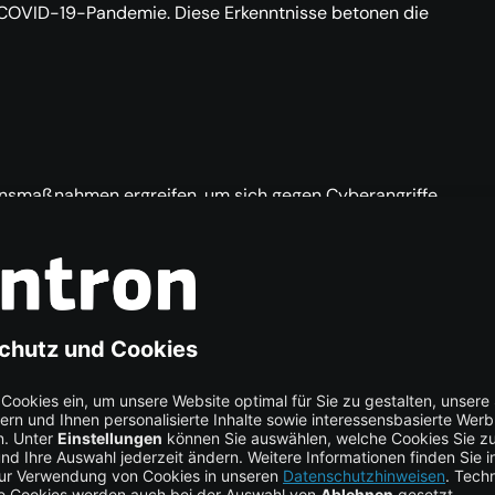
r COVID-19-Pandemie. Diese Erkenntnisse betonen die
nsmaßnahmen ergreifen, um sich gegen Cyberangriffe
logien
ffe Präventionsmaßnahmen
und nutzen Sie unsere