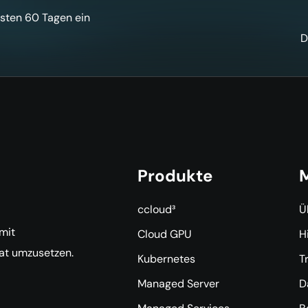
rsten 60 Tagen ein
D
Produkte
M
ccloud³
Ü
 mit
Cloud GPU
H
Tat umzusetzen.
Kubernetes
T
Managed Server
D