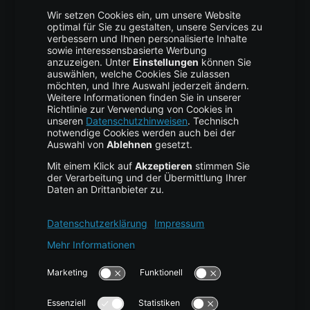
Trust Center
Data Recovery
Backup Service
Business Hosting
Cloud Storage
Cloud Anbieter
Leitfaden & Übersicht
Services & Support
Help Center
Kontakt
Tutorials