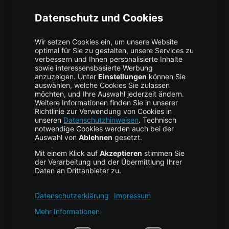
Über uns
High Availability
Trust Center
Data Recovery
Backup Service
Business Hosting
Cloud Storage
Cloud Anbieter
Leitfaden & Übersicht
Services & Support
Help Center
Kontakt