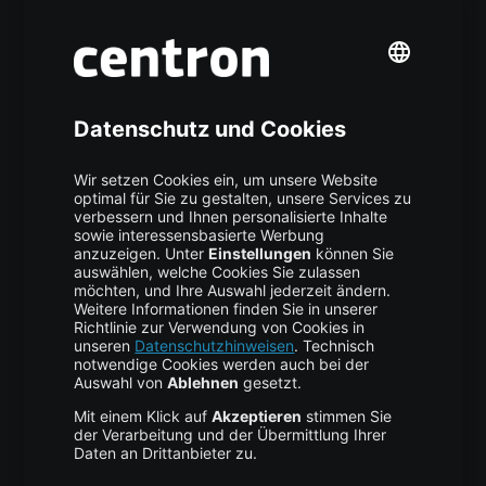
Mehr centron
Über uns
High Availability
Trust Center
Data Recovery
Backup Service
Business Hosting
Cloud Storage
Cloud Anbieter
Leitfaden & Übersicht