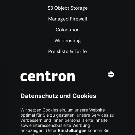
S3 Object Storage
Managed Firewall
Colocation
Webhosting
Preisliste & Tarife
Mehr centron
Über uns
High Availability
Trust Center
Data Recovery
Backup Service