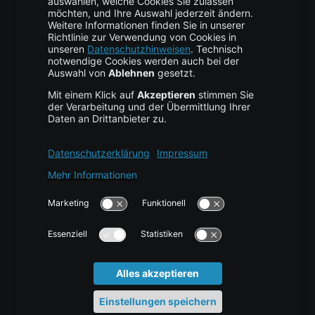
Business Hosting
Cloud Storage
Cloud Anbieter
Leitfaden & Übersicht
Services & Support
Help Center
Kontakt
Tutorials
Blog
News
Glossar