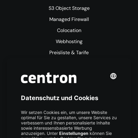
S3 Object Storage
Managed Firewall
Colocation
Webhosting
Preisliste & Tarife
Mehr centron
Über uns
High Availability
Trust Center
Data Recovery
Backup Service