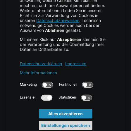
Business Hosting
Cloud Storage
Cloud Anbieter
Leitfaden & Übersicht
Services & Support
Help Center
Kontakt
Tutorials
Blog
News
Glossar