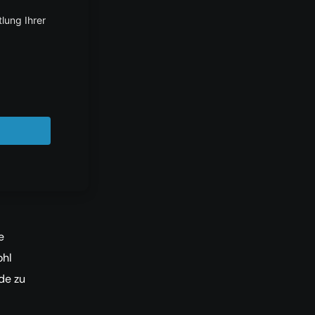
t,
HTML-
e
ohl
de zu