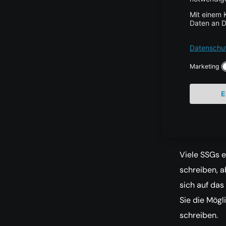
Mark
Markdown is
Textdokumen
Obwohl Markd
kann es Ihne
Tags kümmer
Viele SSGs e
schreiben, 
sich auf das
Sie die Mögl
schreiben.