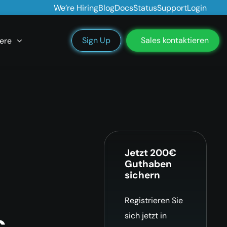
We’re Hiring
Blog
Docs
Status
Support
Login
Sign Up
Sales kontaktieren
ere
Jetzt 200€
Guthaben
sichern
Registrieren Sie
c
sich jetzt in