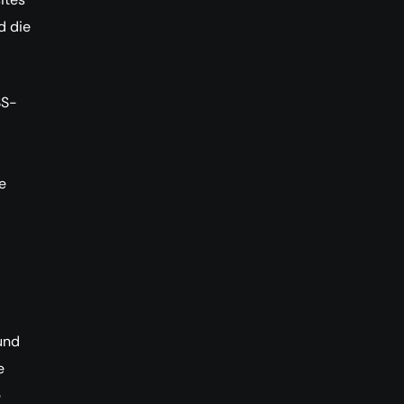
d die
SS-
e
und
e
e