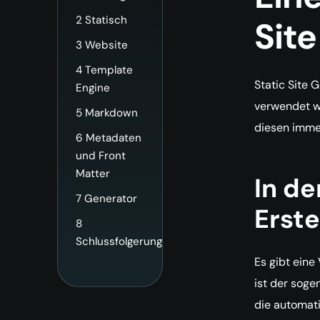
2
Statisch
Sit
3
Website
4
Template
Static Site 
Engine
verwendet we
5
Markdown
diesen imme
6
Metadaten
und Front
Matter
In de
7
Generator
Erste
8
Schlussfolgerung
Es gibt eine
ist der soge
die automati