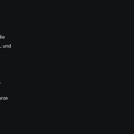
die
L und
n
.
urze