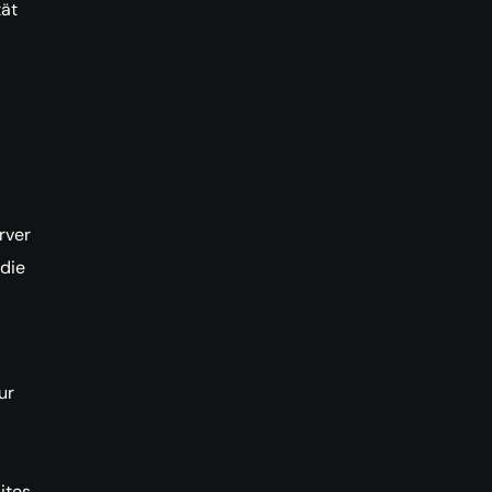
tät
rver
 die
ur
ites