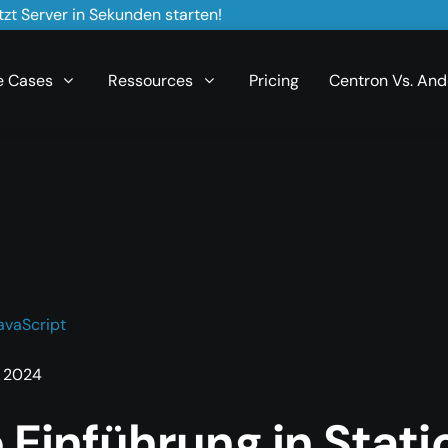
zt Server in Sekunden starten!
e Cases
Ressources
Pricing
Centron Vs. And
avaScript
 2024
 Einführung in Stati