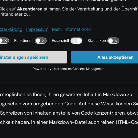
down
t eine Auszeichnungssprache, die verwendet wird, um
te zu formatieren, bevor sie in HTML umgewandelt werden.
own kein vollständiger Ersatz für das Schreiben von HTML is
n helfen, Ihren Inhalt zu strukturieren, ohne sich zu sehr um 
n zu müssen.
rmöglichen es Ihnen, Ihren gesamten Inhalt in Markdown zu
abgesehen vom umgebenden Code. Auf diese Weise können Si
 Schreiben von Inhalten anstelle von Code konzentrieren, obw
ichkeit haben, in einer Markdown-Datei auch reinen HTML-Co