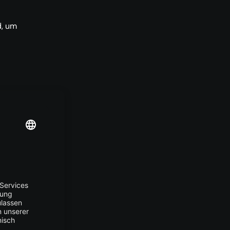
d, um
mente
e für
 den
mal
te