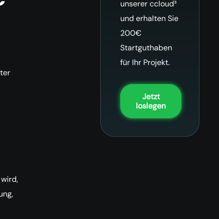
unserer ccloud³
und erhalten Sie
200€
Startguthaben
für Ihr Projekt.
ter
Jetzt
loslegen
 wird,
ung,