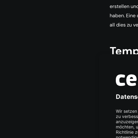
erstellen und
haben. Eine 
all dies zu 
Temp
Eine Templat
erstellt, di
jede Seite I
dabei, diese
Header und F
schreiben u
anwenden. S
innerhalb ei