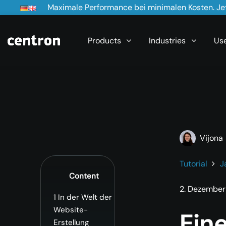
Maximale Performance bei minimalen Kosten. Jet
Products
Industries
Us
Vijona
Tutorial
J
Content
2. Dezember
1
In der Welt der
Website-
Eine
Erstellung