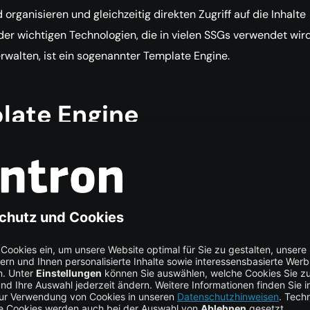
 organisieren und gleichzeitig direkten Zugriff auf die Inhalte
der wichtigen Technologien, die in vielen SSGs verwendet wir
verwalten, ist ein sogenannter Template Engine.
late Engine
e Engine ist eine Software, die Vorlagen für gemeinsame Ele
e auf Ihrer Website erscheinen. Anstatt wiederholten HTML-Cod
hrer Website manuell zu schreiben, hilft eine Template Engine
 Elemente für alle Seiten zu erstellen. Zum Beispiel können Sie
ooter, die auf jeder Seite Ihrer Website erforderlich sind, ein
nd diesen Code dann auf den Seiten mit Template-Code
ie können auch Variablen und Ausdrücke verwenden, um Wer
ner Vorlage zu erstellen oder zu ersetzen.