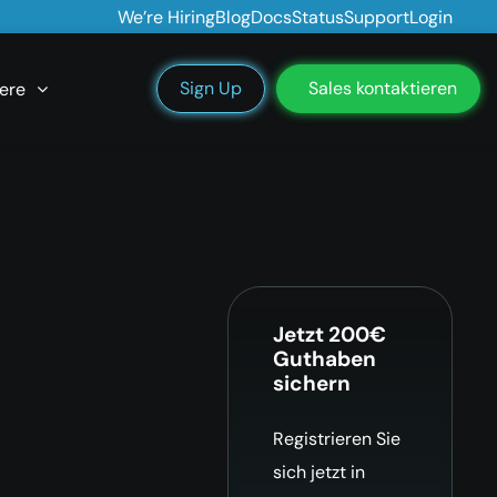
We’re Hiring
Blog
Docs
Status
Support
Login
Sign Up
Sales kontaktieren
ere
Jetzt 200€
Guthaben
sichern
Registrieren Sie
sich jetzt in