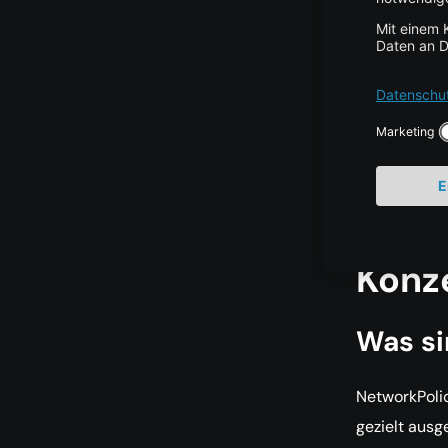
Zero-T
Umgebu
mit Na
Observ
Regeln
Audits
Konz
Was si
NetworkPolic
gezielt ausg