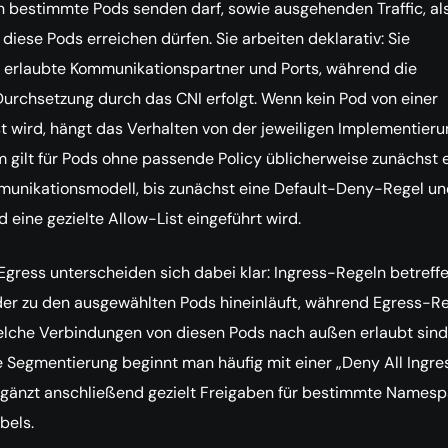
 bestimmte Pods senden darf, sowie ausgehenden Traffic, al
 diese Pods erreichen dürfen. Sie arbeiten deklarativ: Sie
 erlaubte Kommunikationspartner und Ports, während die
Durchsetzung durch das CNI erfolgt. Wenn kein Pod von einer
st wird, hängt das Verhalten von der jeweiligen Implementieru
um gilt für Pods ohne passende Policy üblicherweise zunächst 
munikationsmodell, bis zunächst eine Default-Deny-Regel un
 eine gezielte Allow-List eingeführt wird.
Egress unterscheiden sich dabei klar: Ingress-Regeln betreff
 der zu den ausgewählten Pods hineinläuft, während Egress-R
elche Verbindungen von diesen Pods nach außen erlaubt sind
 Segmentierung beginnt man häufig mit einer „Deny All Ingre
rgänzt anschließend gezielt Freigaben für bestimmte Names
bels.