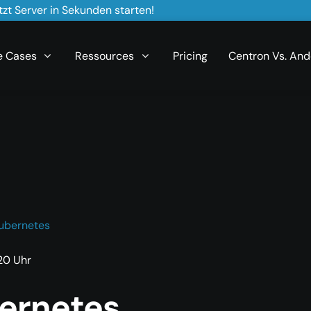
zt Server in Sekunden starten!
e Cases
Ressources
Pricing
Centron Vs. And
ubernetes
:20 Uhr
ernetes