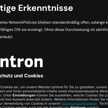
tige Erkenntnisse
etes NetworkPolicies bleiben standardmäßig offen, solange k
fähiges CNI sie erzwingt. Ohne diese Durchsetzung ist sämtli
 erlaubt.
verwendet eBPF für leistungsfähige Paketfilterung im Kernel, 
erhead senkt und sowohl L3/L4- als auch L7-Policies möglich
 exportiert Flow-Logs und Metriken aus den eBPF-Hooks von
 und stellt Sichtbarkeit auf Namespace- und Service-Ebene be
7-Regeln wie das Erlauben von
bei gleichzei
GET /health
eren von
sind mit
POST /admin
CiliumNetworkPolicy
h, gehören jedoch nicht zum Standardumfang klassischer
kPolicies.