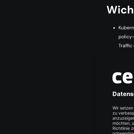
Wich
Kubern
policy-
Traffic
Cilium 
den Ov
macht.
Hubble
Cilium
Layer-
Blocki
möglic
Networ