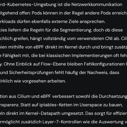
ard-Kubernetes-Umgebung ist die Netzwerkkommunikation
tgehend offen: Pods können in der Regel andere Pods erreich
rkloads dürfen ebenfalls externe Ziele ansprechen.
ies liefern die Regeln für die Segmentierung, doch ob diese
chlich greifen, hängt vollständig vom verwendeten CNI ab. Ci
nien mithilfe von eBPF direkt im Kernel durch und bringt zusätz
e Fähigkeit mit, die bei klassischen Implementierungen oft fehl
y. Ohne Einblick auf Flow-Ebene bleiben Fehlkonfigurationen l
und Sicherheitsprüfungen fehlt häufig der Nachweis, dass
wirklich wie vorgesehen arbeiten.
ion aus Cilium und eBPF verbessert sowohl die Durchsetzung
nsparenz. Statt auf iptables-Ketten im Userspace zu bauen,
n direkt im Kernel-Datapath umgesetzt. Das sorgt für effizie
ermöglicht zusätzlich Layer-7-Kontrollen wie die Auswertung 