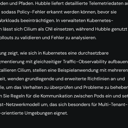
n und Pfaden. Hubble liefert detaillierte Telemetriedaten a
sodass Policy-Fehler erkannt werden können, bevor sie
orkloads beeinträchtigen. In verwalteten Kubernetes-
ässt sich Cilium als CNI einsetzen, während Hubble genutzt 
llouts zu validieren und Fehler zu analysieren.
ung zeigt, wie sich in Kubernetes eine durchsetzbare
entierung mit gleichzeitiger Traffic-Observability aufbauen
nstallieren Cilium, stellen eine Beispielanwendung mit mehreren
eit, wenden grundlegende und erweiterte Richtlinien an und
le, um das Verhalten zu überprüfen und Probleme zu beheben
n Sie Regeln für die Kommunikation zwischen Pods ein und se
st-Netzwerkmodell um, das sich besonders für Multi-Tenant-
orientierte Umgebungen eignet.