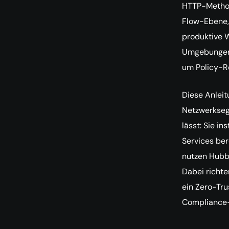
HTTP-Methode
Flow-Ebene, 
produktive W
Umgebungen l
um Policy-Ro
Diese Anleit
Netzwerksegm
lässt: Sie i
Services ber
nutzen Hubb
Dabei richte
ein Zero-Tru
Compliance-