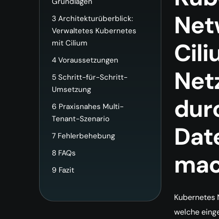
Grundlagen
Net
3
Architekturüberblick:
Verwaltetes Kubernetes
Cil
mit Cilium
4
Voraussetzungen
Net
5
Schritt-für-Schritt-
Umsetzung
dur
6
Praxisnahes Multi-
Tenant-Szenario
Dat
7
Fehlerbehebung
8
FAQs
ma
9
Fazit
Kubernetes N
welche eing