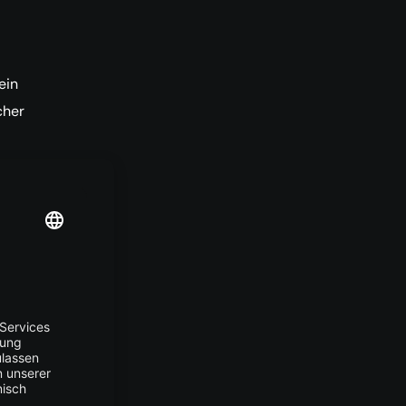
ein
cher
was
reit.
tigem