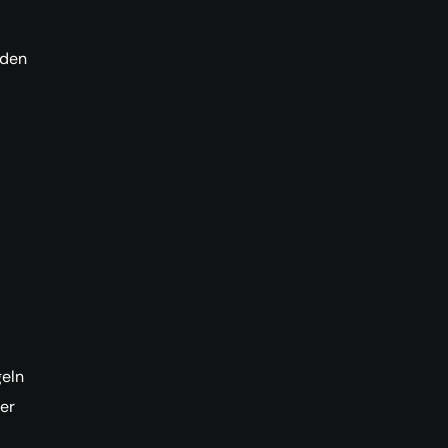
rden
-
geln
er