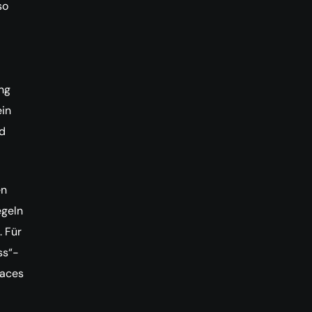
so
ng
ein
d
en
egeln
. Für
ss“-
paces