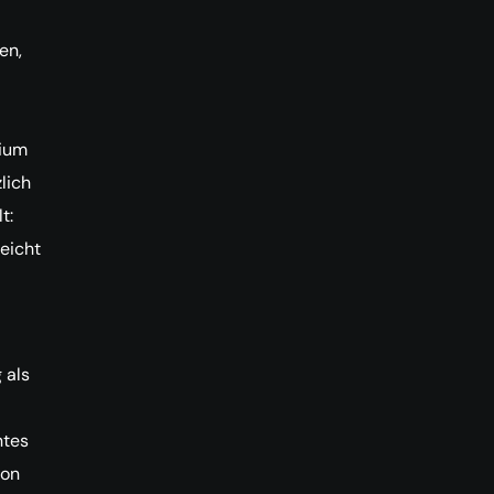
en,
lium
lich
t:
eicht
 als
ntes
von