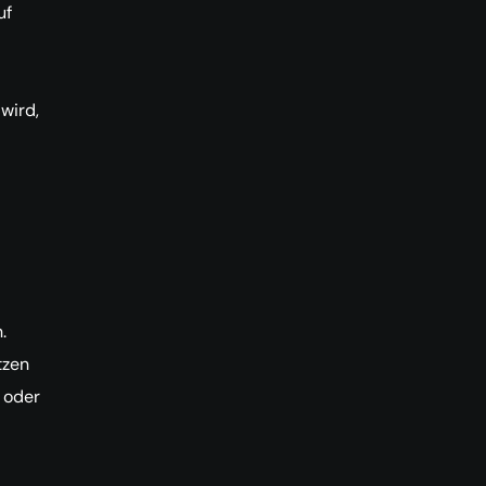
uf
wird,
.
tzen
 oder