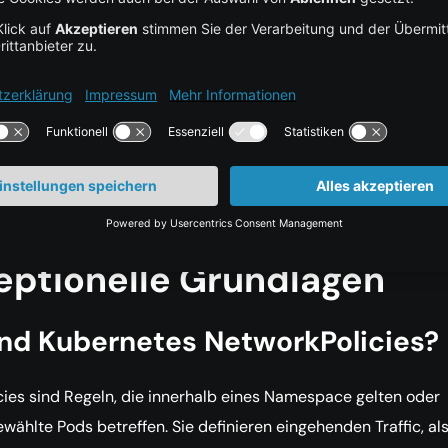
rust-Networking lässt sich in verwalteten Kubernetes-
ngen durch explizite Ingress- und Egress-Regeln in Verbin
mespace-Isolation umsetzen.
ability verhindert unbemerkte Policy-Fehler. Mit Hubble kön
 vor und nach der Durchsetzung geprüft und für Sicherheits-
 nachvollzogen werden.
eptionelle Grundlagen
nd Kubernetes NetworkPolicies?
ies sind Regeln, die innerhalb eines Namespace gelten oder
ewählte Pods betreffen. Sie definieren eingehenden Traffic, al