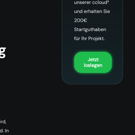
unserer ccloud³
und erhalten Sie
200€
Startguthaben
für Ihr Projekt.
g
Jetzt
loslegen
rd,
. In