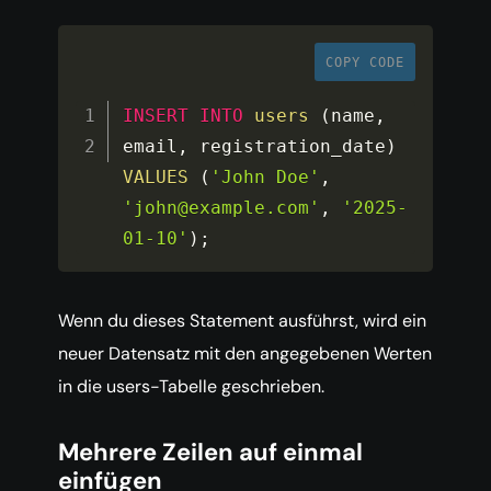
COPY CODE
INSERT
INTO
users
(
name
,
email
,
 registration_date
)
VALUES
(
'John Doe'
,
'john@example.com'
,
'2025-
01-10'
)
;
Wenn du dieses Statement ausführst, wird ein
neuer Datensatz mit den angegebenen Werten
in die users-Tabelle geschrieben.
Mehrere Zeilen auf einmal
einfügen