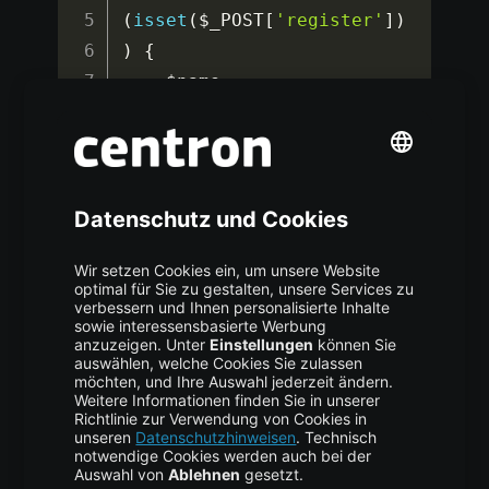
(
isset
(
$_POST
[
'register'
]
)
)
{
$name
=
$_POST
[
'name'
]
;
$email
=
$_POST
[
'email'
]
;
$password
=
$_POST
[
'password'
]
;
// 
Assuming password is 
hashed for security
$query
=
"INSERT INTO 
users (name, email, 
password) VALUES (?, ?, 
?)"
;
$stmt
=
$conn
-