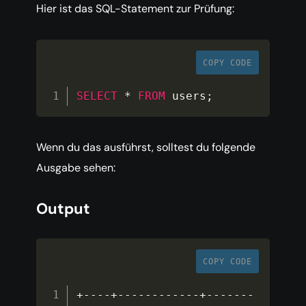
Hier ist das SQL-Statement zur Prüfung:
COPY CODE
SELECT
*
FROM
 users
;
Wenn du das ausführst, solltest du folgende
Ausgabe sehen:
Output
COPY CODE
+
--
--
+
--
--
--
--
--
--
+
--
--
--
-