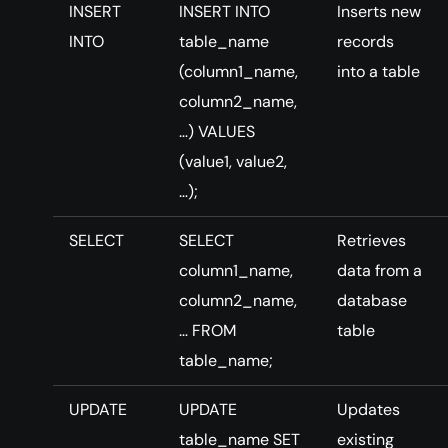
INSERT
INSERT INTO
Inserts new
INTO
table_name
records
(column1_name,
into a table
column2_name,
…) VALUES
(value1, value2,
…);
SELECT
SELECT
Retrieves
column1_name,
data from a
column2_name,
database
… FROM
table
table_name;
UPDATE
UPDATE
Updates
table_name SET
existing