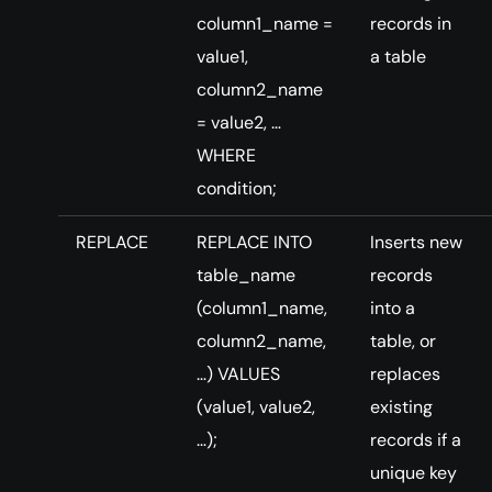
column1_name =
records in
value1,
a table
column2_name
= value2, …
WHERE
condition;
REPLACE
REPLACE INTO
Inserts new
table_name
records
(column1_name,
into a
column2_name,
table, or
…) VALUES
replaces
(value1, value2,
existing
…);
records if a
unique key