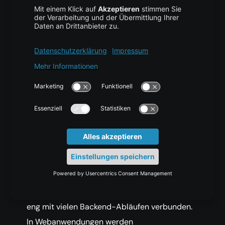
>
prepare
(
$query
)
;
$stmt
-
>
bind_param
(
"sss"
,
$name
,
$email
,
$password
)
;
$stmt
->
execute
(
)
;
$stmt
->
close
(
)
;
}
?>
Einbindung in Backend-
Workflows
Das Einfügen von Daten in eine Datenbank ist
eng mit vielen Backend-Abläufen verbunden.
In Webanwendungen werden