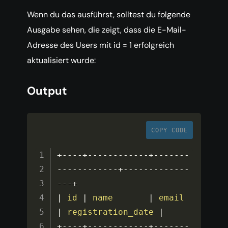
Wenn du das ausführst, solltest du folgende
Ausgabe sehen, die zeigt, dass die E-Mail-
Adresse des Users mit id = 1 erfolgreich
aktualisiert wurde:
Output
COPY CODE
+
--
--
+
--
--
--
--
--
--
+
--
--
--
-
-
--
--
--
--
--
-
+
--
--
--
--
--
--
-
-
--
+
|
id
|
name
|
email
|
registration_date
|
+
--
--
+
--
--
--
--
--
--
+
--
--
--
-