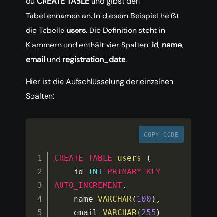
du
CREATE TABLE
und gibst den
Tabellennamen an. In diesem Beispiel heißt
die Tabelle
users
. Die Definition steht in
Klammern und enthält vier Spalten:
id
,
name
,
email
und
registration_date
.
Hier ist die Aufschlüsselung der einzelnen
Spalten:
COPY CODE
CREATE
TABLE
users
(
    id 
INT
PRIMARY
KEY
AUTO_INCREMENT
,
    name 
VARCHAR
(
100
)
,
    email 
VARCHAR
(
255
)