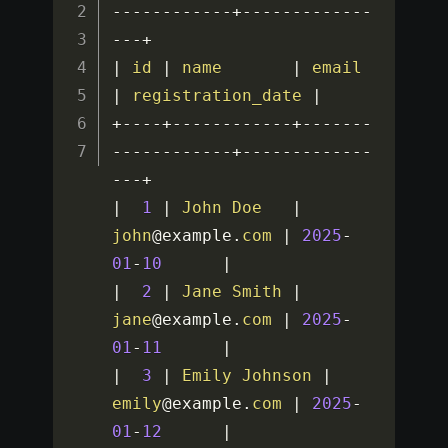
-
--
--
--
--
--
-
+
--
--
--
--
--
--
-
-
--
+
|
id
|
name
|
email
|
registration_date
|
+
--
--
+
--
--
--
--
--
--
+
--
--
--
-
-
--
--
--
--
--
-
+
--
--
--
--
--
--
-
-
--
+
|
1
|
John
Doe
|
john
@example
.
com
|
2025
-
01
-
10
|
|
2
|
Jane
Smith
|
jane
@example
.
com
|
2025
-
01
-
11
|
|
3
|
Emily
Johnson
|
emily
@example
.
com
|
2025
-
01
-
12
|