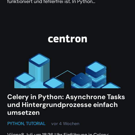
funktioniert und fehlerfrei ist. In Python…
Celery in Python: Asynchrone Tasks
und Hintergrundprozesse einfach
umsetzen
PYTHON
,
TUTORIAL
vor 4 Wochen
Vijona8 Juli um 18:36 Uhr Einführung in Celery: