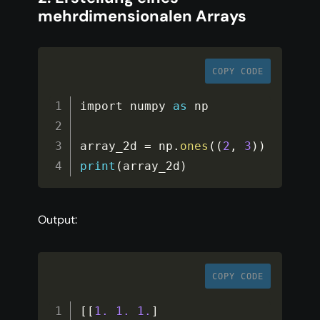
mehrdimensionalen Arrays
COPY CODE
import numpy 
as
 np

array_2d 
=
 np
.
ones
(
(
2
,
3
)
)
print
(
array_2d
)
Output:
COPY CODE
[
[
1.
1.
1.
]