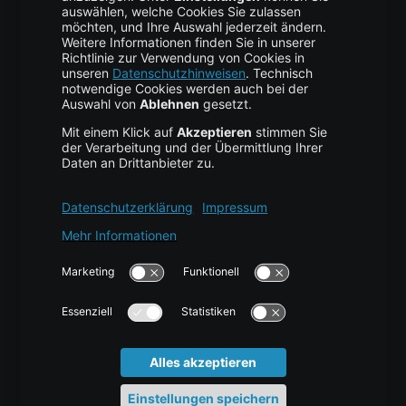
Business Hosting
Cloud Storage
Cloud Anbieter
Leitfaden & Übersicht
Services & Support
Help Center
Kontakt
Tutorials
Blog
News
Glossar