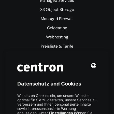
Managed Services
S3 Object Storage
Managed Firewall
Colocation
Webhosting
Preisliste & Tarife
Mehr centron
Über uns
High Availability
Trust Center
Data Recovery
Backup Service