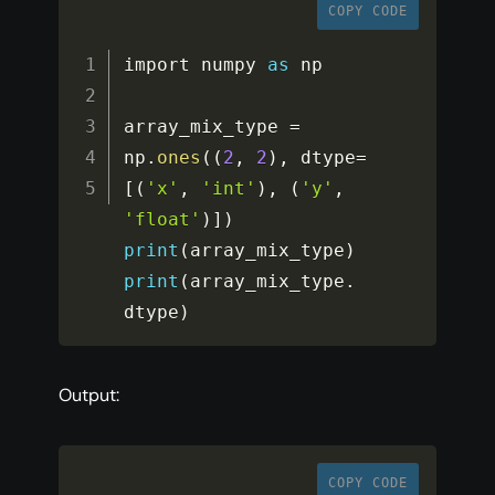
COPY CODE
import numpy 
as
 np

array_mix_type 
=
np
.
ones
(
(
2
,
2
)
,
 dtype
=
[
(
'x'
,
'int'
)
,
(
'y'
,
'float'
)
]
)
print
(
array_mix_type
)
print
(
array_mix_type
.
dtype
)
Output:
COPY CODE