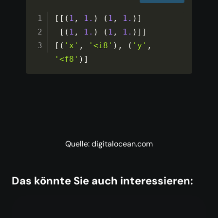
[
[
(
1
,
1.
)
(
1
,
1.
)
]
[
(
1
,
1.
)
(
1
,
1.
)
]
]
[
(
'x'
,
'<i8'
)
,
(
'y'
,
'<f8'
)
]
Quelle: digitalocean.com
Das könnte Sie auch interessieren: