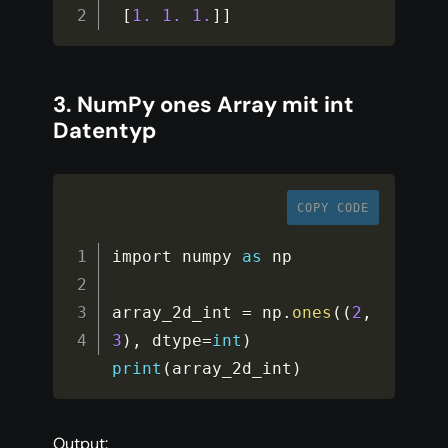
[
1.
1.
1.
]
]
3. NumPy ones Array mit int
Datentyp
COPY CODE
import numpy 
as
 np

array_2d_int 
=
 np
.
ones
(
(
2
,
3
)
,
 dtype
=
int
)
print
(
array_2d_int
)
Output: