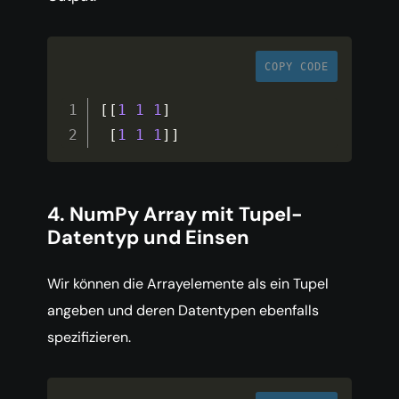
COPY CODE
[
[
1
1
1
]
[
1
1
1
]
]
4. NumPy Array mit Tupel-
Datentyp und Einsen
Wir können die Arrayelemente als ein Tupel
angeben und deren Datentypen ebenfalls
spezifizieren.