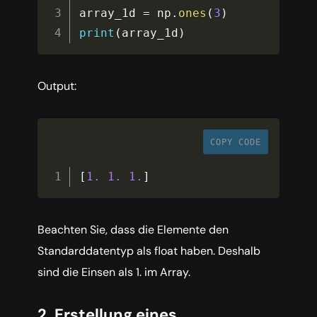
array_1d 
=
 np
.
ones
(
3
)
print
(
array_1d
)
Output:
COPY CODE
[
1.
1.
1.
]
Beachten Sie, dass die Elemente den
Standarddatentyp als float haben. Deshalb
sind die Einsen als 1. im Array.
2. Erstellung eines