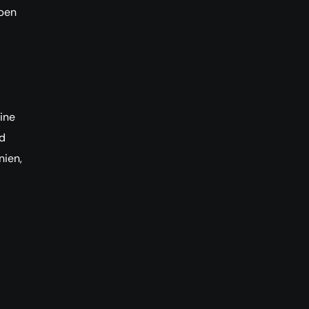
iben
ine
d
nien,