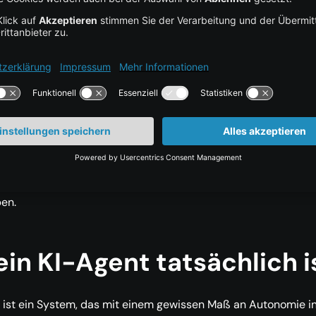
ge mit hohem Risiko sollten immer eine menschliche Freigab
rn.
ils und Evaluierungen sind essenzielle Bestandteile:
Produkt
n brauchen mehrschichtige Schutzmechanismen, darunter
eprüfungen, Einschränkungen bei der Tool-Nutzung,
ekontrollen, fortlaufende Evaluierung und Regressionstests.
n müssen wie produktive Systeme betrieben werden:
Stufenw
s, Monitoring, Audit-Logs und Incident-Prozesse helfen dabei
n sicher, vorhersehbar und kosteneffizient im großen Maßsta
ben.
in KI-Agent tatsächlich i
 ist ein System, das mit einem gewissen Maß an Autonomie i