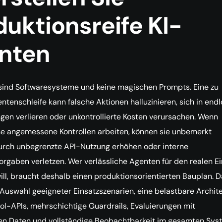
uktionsreife KI-
nten
sind Softwaresysteme und keine magischen Prompts. Eine zu
ntenschleife kann falsche Aktionen halluzinieren, sich in end
en verlieren oder unkontrollierte Kosten verursachen. Wenn
e angemessene Kontrollen arbeiten, können sie unbemerkt
rch unbegrenzte API-Nutzung erhöhen oder interne
orgaben verletzen. Wer verlässliche Agenten für den realen Ei
ill, braucht deshalb einen produktionsorientierten Bauplan. 
Auswahl geeigneter Einsatzszenarien, eine belastbare Archite
ool-APIs, mehrschichtige Guardrails, Evaluierungen mit
hen Daten und vollständige Beobachtbarkeit im gesamten Sys