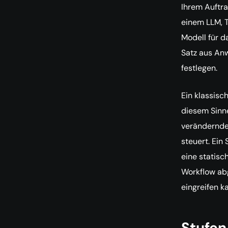
Ihrem Auftra
einem LLM, T
Modell für d
Satz aus Anw
festlegen.
Ein klassisc
diesem Sinne
verändernde
steuert. Ein
eine statisc
Workflow abg
eingreifen k
Stufen