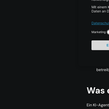
Vorgän
erforde
Guardra
Agente
Eingab
Ausgab
Agente
Rollout
Agente
betrei
Was e
Ein KI-Agent