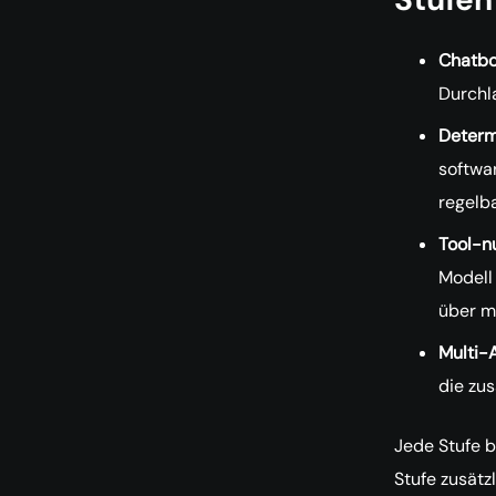
Chatbo
Durchl
Determ
softwar
regelba
Tool-n
Modell 
über m
Multi-
die zu
Jede Stufe b
Stufe zusätz