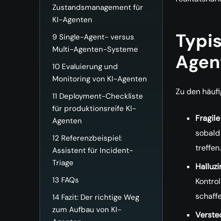
Zustandsmanagement für
KI-Agenten
Typis
9
Single-Agent- versus
Multi-Agenten-Systeme
Agen
10
Evaluierung und
Monitoring von KI-Agenten
Zu den häufi
11
Deployment-Checkliste
für produktionsreife KI-
Fragil
Agenten
sobald
12
Referenzbeispiel:
treffen.
Assistent für Incident-
Triage
Halluzi
13
FAQs
Kontrol
schaffe
14
Fazit: Der richtige Weg
zum Aufbau von KI-
Verste