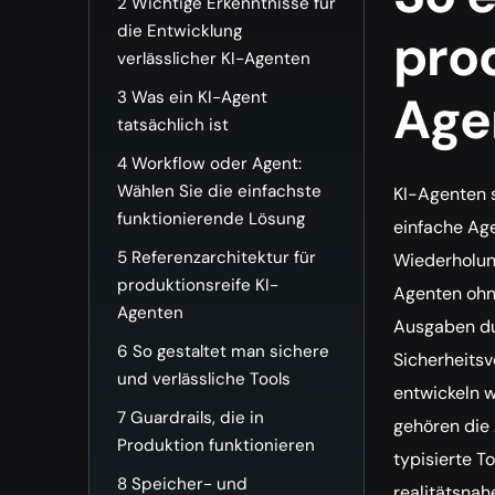
2
Wichtige Erkenntnisse für
die Entwicklung
prod
verlässlicher KI-Agenten
Age
3
Was ein KI-Agent
tatsächlich ist
4
Workflow oder Agent:
Wählen Sie die einfachste
KI-Agenten 
funktionierende Lösung
einfache Age
5
Referenzarchitektur für
Wiederholung
produktionsreife KI-
Agenten ohn
Agenten
Ausgaben du
6
So gestaltet man sichere
Sicherheitsv
und verlässliche Tools
entwickeln w
7
Guardrails, die in
gehören die 
Produktion funktionieren
typisierte T
8
Speicher- und
realitätsna