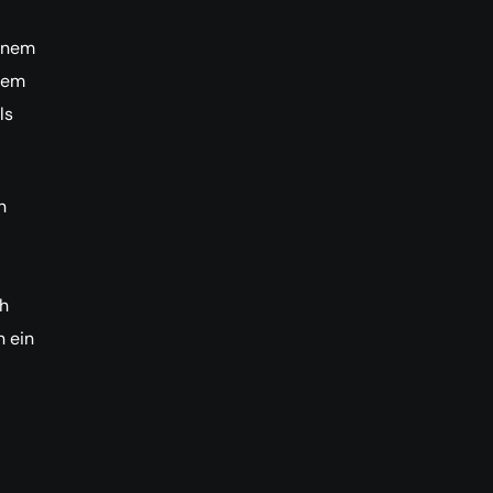
einem
nem
ls
n
ch
n ein