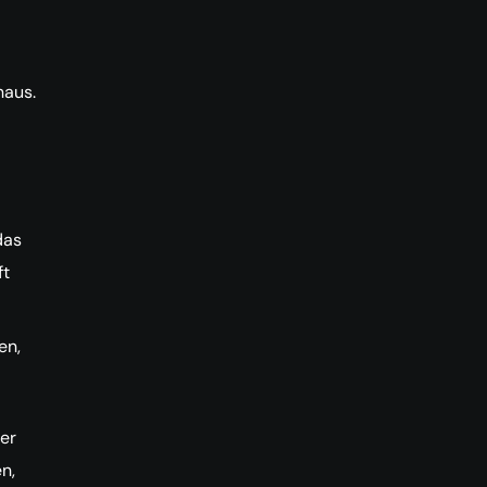
naus.
das
ft
en,
er
n,