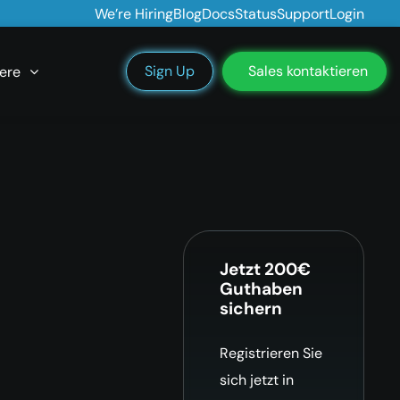
We’re Hiring
Blog
Docs
Status
Support
Login
Sign Up
Sales kontaktieren
ere
Jetzt 200€
Guthaben
sichern
Registrieren Sie
sich jetzt in