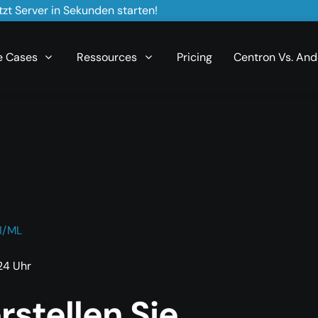
zt Server in Sekunden starten!
e Cases
Ressources
Pricing
Centron Vs. And
I/ML
:24 Uhr
rstellen Sie