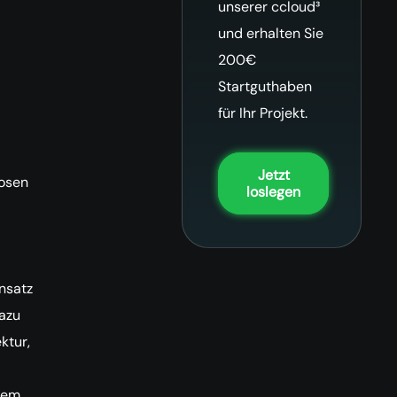
unserer ccloud³
und erhalten Sie
200€
Startguthaben
für Ihr Projekt.
Jetzt
losen
loslegen
nsatz
Dazu
ktur,
tem.