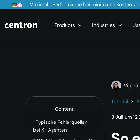
Maximale Performance bei minimalen Kosten. Jet
Products
Industries
Us
Vijona
Tutorial
A
Content
8 Juli um 12
1
Typische Fehlerquellen
bei KI-Agenten
So e