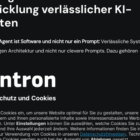
cklung verlässlicher KI-
ten
Agent ist Software und nicht nur ein Prompt:
Verlässliche Sys
gen Architektur und nicht nur clevere Prompts. Dazu gehören
dsverwaltung, Tool-Schnittstellen, Berechtigungen, Guardrail
htbarkeit.
rkflows beginnen und Autonomie gezielt ergänzen:
inistische Workflows sollten immer dann die Standardwahl se
s möglich ist. Agentische Autonomie sollte nur dann ergänzt
 wenn sie wirklich erforderlich ist.
ollten schemaorientiert und minimal privilegiert sein:
Tools so
renzt, validiert und durch Richtlinien abgesichert werden.