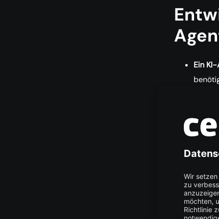
Entwi
Agen
Ein KI-
benöti
Zustan
Beobac
Mit Wo
Determ
wenn e
werden,
Tools s
eng beg