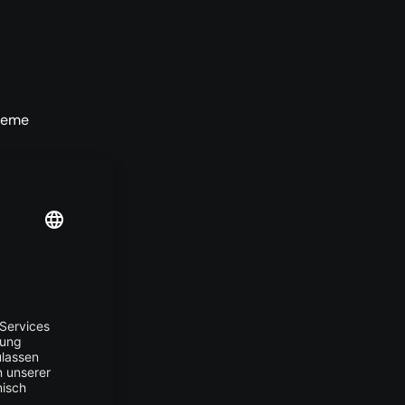
teme
s und
in,
llten