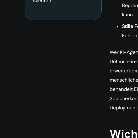
Agenten
Begren
kann.
Stille F
Fehlers
Wer KI-Agen
Defense-in-
erweitert die
menschliche 
behandelt Ei
Speicherkonz
Deployment 
Wicht