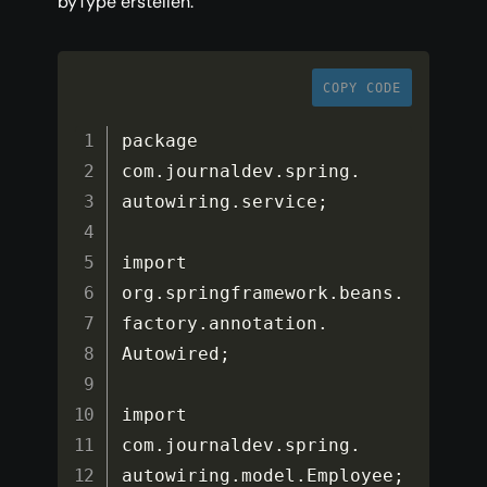
byType erstellen.
COPY CODE
package 
com
.
journaldev
.
spring
.
autowiring
.
service
;
import 
org
.
springframework
.
beans
.
factory
.
annotation
.
Autowired
;
import 
com
.
journaldev
.
spring
.
autowiring
.
model
.
Employee
;