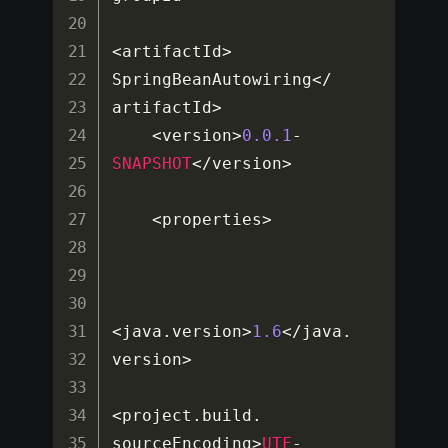
<
artifactId
>
SpringBeanAutowiring
<
/
artifactId
>
<
version
>
0.0
.1
-
SNAPSHOT
<
/
version
>
<
properties
>
<
java
.
version
>
1.6
<
/
java
.
version
>
<
project
.
build
.
sourceEncoding
>
UTF
-