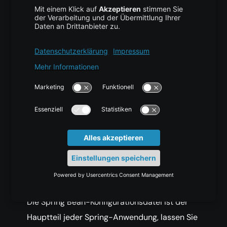
„employee“ für das Autowiring verwendet. Die
Spring @Autowired Annotation akzeptiert ein
Argument „required“, das ein Boolean mit dem
Standardwert TRUE ist. Wir können es auf
„false“ definieren, damit das Spring
Framework keine Ausnahme wirft, wenn kein
geeignetes Bean für das Autowiring gefunden
wird.
Spring @Autowired
Annotation – Bean-
Konfigurationsdatei
Die Spring Bean-Konfigurationsdatei ist der
Hauptteil jeder Spring-Anwendung, lassen Sie