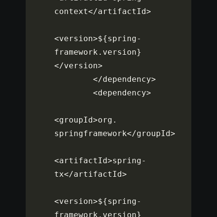
context
<
/
artifactId
>
<
version
>
$
{
spring
-
framework
.
version
}
<
/
version
>
<
/
dependency
>
<
dependency
>
<
groupId
>
org
.
springframework
<
/
groupId
>
<
artifactId
>
spring
-
tx
<
/
artifactId
>
<
version
>
$
{
spring
-
framework
.
version
}