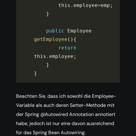
        this
.
employee
=
emp
;
}
public
 Employee 
getEmployee
(
)
{
return
this
.
employee
;
}
}
Beachten Sie, dass ich sowohl die Employee-
Variable als auch deren Setter-Methode mit
der Spring @Autowired Annotation annotiert
habe, jedoch ist nur eine davon ausreichend
für das Spring Bean Autowiring.