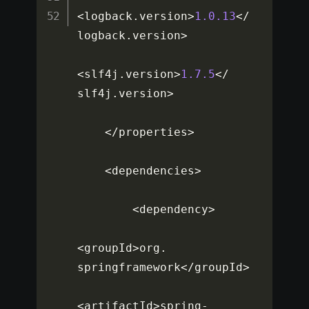
<
logback
.
version
>
1.0
.13
<
/
logback
.
version
>
<
slf4j
.
version
>
1.7
.5
<
/
slf4j
.
version
>
<
/
properties
>
<
dependencies
>
<
dependency
>
<
groupId
>
org
.
springframework
<
/
groupId
>
<
artifactId
>
spring
-