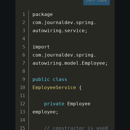
COPY CODE
package 
com
.
journaldev
.
spring
.
autowiring
.
service
;
import 
com
.
journaldev
.
spring
.
autowiring
.
model
.
Employee
;
public
class
EmployeeService
{
private
 Employee 
employee
;
// constructor is used 