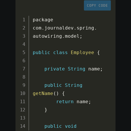
COPY CODE
package 
com
.
journaldev
.
spring
.
autowiring
.
model
;
public
class
Employee
{
private
String
 name
;
public
String
getName
(
)
{
return
 name
;
}
public
void