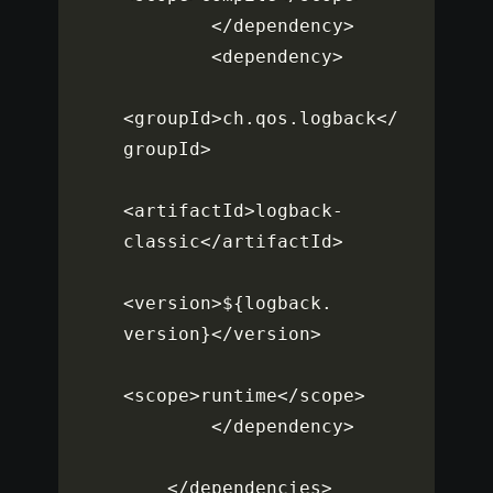
<
/
dependency
>
<
dependency
>
<
groupId
>
ch
.
qos
.
logback
<
/
groupId
>
<
artifactId
>
logback
-
classic
<
/
artifactId
>
<
version
>
$
{
logback
.
version
}
<
/
version
>
<
scope
>
runtime
<
/
scope
>
<
/
dependency
>
<
/
dependencies
>