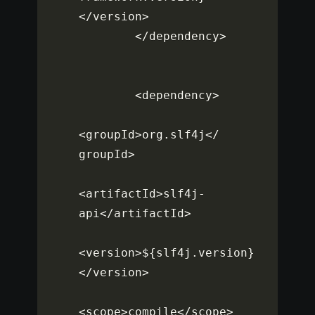
<
/
version
>
<
/
dependency
>
<
dependency
>
<
groupId
>
org
.
slf4j
<
/
groupId
>
<
artifactId
>
slf4j
-
api
<
/
artifactId
>
<
version
>
$
{
slf4j
.
version
}
<
/
version
>
<
scope
>
compile
<
/
scope
>