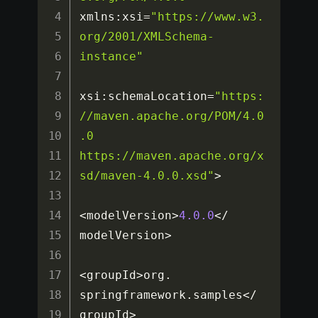
xmlns
:
xsi
=
"https://www.w3.
org/2001/XMLSchema-
instance"
xsi
:
schemaLocation
=
"https:
//maven.apache.org/POM/4.0
.0 
https://maven.apache.org/x
sd/maven-4.0.0.xsd"
>
<
modelVersion
>
4.0
.0
<
/
modelVersion
>
<
groupId
>
org
.
springframework
.
samples
<
/
groupId
>