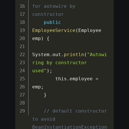
for autowire by 
constructor
public
EmployeeService
(
Employee 
emp
)
{
System
.
out
.
println
(
"Autowi
ring by constructor 
used"
)
;
        this
.
employee 
=
emp
;
}
// default constructor 
to avoid 
BeanInstantiationException 