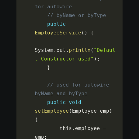
for autowire
// byName or byType
public
EmployeeService
(
)
{
System
.
out
.
println
(
"Defaul
t Constructor used"
)
;
}
// used for autowire 
byName and byType
public
void
setEmployee
(
Employee emp
)
{
        this
.
employee 
=
emp
;