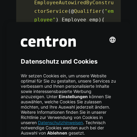
EmployeeAutowiredByConstru
ctorService
(
@
Qualifier
(
"em
ployee"
)
 Employee emp
)
{
        this
.
employee
=
emp
;
}
public
 Employee 
getEmployee
(
)
{
return
this
.
employee
;
}
}
Wenn dieses Bean vom Spring Framework
initialisiert wird, wird ein Bean mit dem Namen