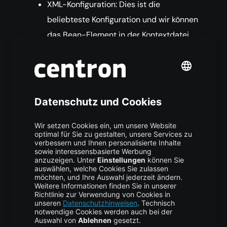
XML-Konfiguration: Dies ist die
beliebteste Konfiguration und wir können
das Bean-Element in der Kontextdatei
verwenden, um eine Spring Bean zu
konfigurieren. Zum Beispiel:
<bean name="myBean" 
class="com.journaldev.spring.beans.MyBean"
</bean>
Java-basierte Konfiguration: Wenn Sie
nur Annotationen verwenden, können Sie
eine Spring Bean mit der Annotation
@Bean konfigurieren. Diese Annotation
wird zusammen mit @Configuration-
Klassen verwendet, um eine Spring Bean
zu konfigurieren. Ein Beispiel für die