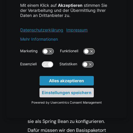
Konfiguration ist:
@Configuration

@ComponentScan(value="com.journaldev.spring
public class MyConfiguration {

    @Bean

    public MyService getService(){

        return new MyService();

    }

Annotation-basierte Konfiguration: Wir
können auch @Component, @Service,
@Repository und @Controller
Annotationen mit Klassen verwenden, um
sie als Spring Bean zu konfigurieren.
Dafür müssen wir den Basispaketort