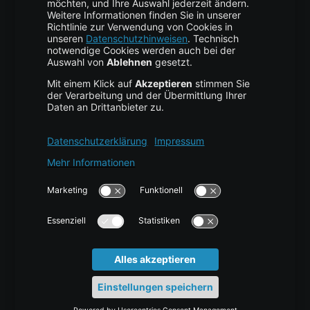
Business Hosting
Cloud Storage
Cloud Anbieter
Leitfaden & Übersicht
Services & Support
Help Center
Kontakt
Tutorials
Blog
News
Glossar
Karriere