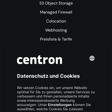
S3 Object Storage
Managed Firewall
Colocation
Webhosting
Preisliste & Tarife
Mehr centron
Über uns
High Availability
Trust Center
Data Recovery
Backup Service