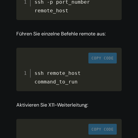
ssh 
-
p port_number 
remote_host
Führen Sie einzelne Befehle remote aus:
COPY CODE
ssh remote_host 
command_to_run
Aktivieren Sie X11-Weiterleitung:
COPY CODE