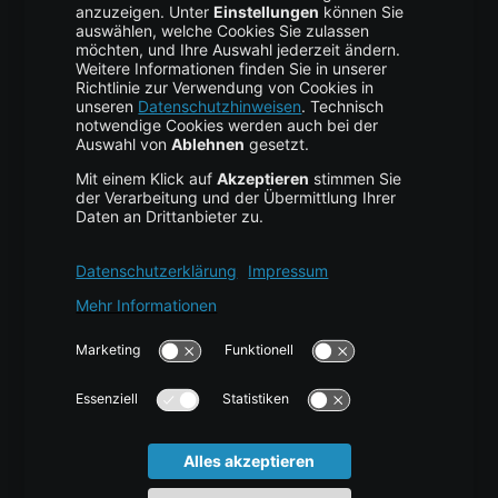
Backup Service
Business Hosting
Cloud Storage
Cloud Anbieter
Leitfaden & Übersicht
Services & Support
Help Center
Kontakt
Tutorials
Blog
News
Glossar