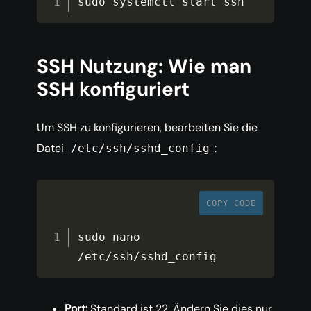
sudo systemctl start ssh
SSH Nutzung: Wie man
SSH konfiguriert
Um SSH zu konfigurieren, bearbeiten Sie die
Datei
:
/etc/ssh/sshd_config
COPY CODE
sudo nano 
/
etc
/
ssh
/
sshd_config
Port:
Standard ist 22. Ändern Sie dies nur,