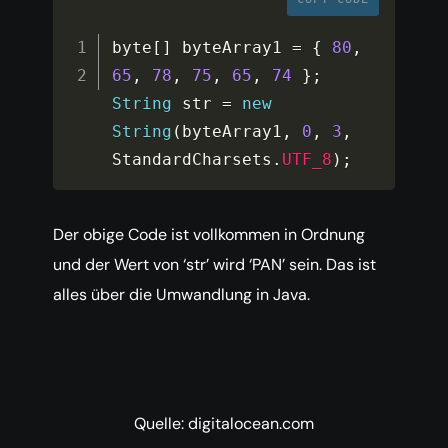
byte
[
]
 byteArray1 
=
{
80
,
65
,
78
,
75
,
65
,
74
}
;
String
 str 
=
new
String
(
byteArray1
,
0
,
3
,
StandardCharsets
.
UTF_8
)
;
Der obige Code ist vollkommen in Ordnung
und der Wert von ‘str’ wird ‘PAN’ sein. Das ist
alles über die Umwandlung in Java.
Quelle: digitalocean.com