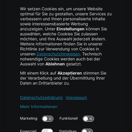
Trust Center
Data Recovery
Backup Service
Business Hosting
Cloud Storage
Cloud Anbieter
Leitfaden & Übersicht
Services & Support
Help Center
Kontakt
Tutorials