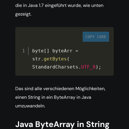
die in Java 1.7 eingeführt wurde, wie unten
gezeigt.
COPY CODE
byte
[
]
 byteArr 
=
str
.
getBytes
(
StandardCharsets
.
UTF_8
)
;
Das sind alle verschiedenen Möglichkeiten,
einen String in ein ByteArray in Java
umzuwandeln.
Java ByteArray in String