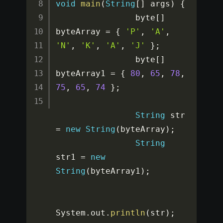
void
main
(
String
[
]
 args
)
{
                byte
[
]
byteArray 
=
{
'P'
,
'A'
,
'N'
,
'K'
,
'A'
,
'J'
}
;
                byte
[
]
byteArray1 
=
{
80
,
65
,
78
,
75
,
65
,
74
}
;
String
 str 
=
new
String
(
byteArray
)
;
String
str1 
=
new
String
(
byteArray1
)
;
System
.
out
.
println
(
str
)
;