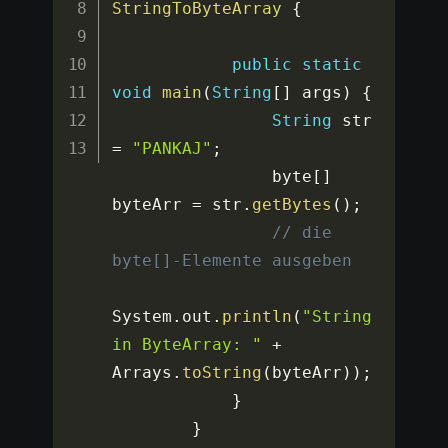
StringToByteArray
{
public
static
void
main
(
String
[
]
 args
)
{
String
 str 
=
"PANKAJ"
;
                byte
[
]
byteArr 
=
 str
.
getBytes
(
)
;
// die 
byte[]-Elemente ausgeben
System
.
out
.
println
(
"String 
in ByteArray: "
+
Arrays
.
toString
(
byteArr
)
)
;
}
}