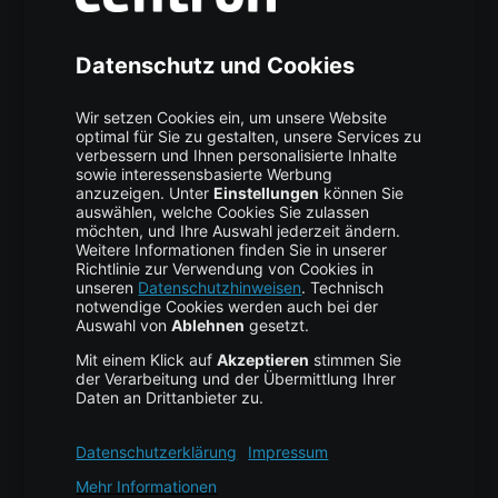
Über uns
High Availability
Trust Center
Data Recovery
Backup Service
Business Hosting
Cloud Storage
Cloud Anbieter
Leitfaden & Übersicht
Services & Support
Help Center