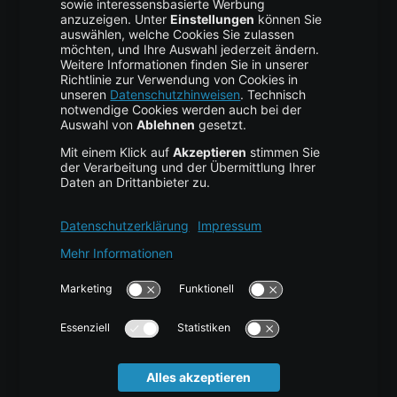
Backup Service
Business Hosting
Cloud Storage
Cloud Anbieter
Leitfaden & Übersicht
Services & Support
Help Center
Kontakt
Tutorials
Blog
News