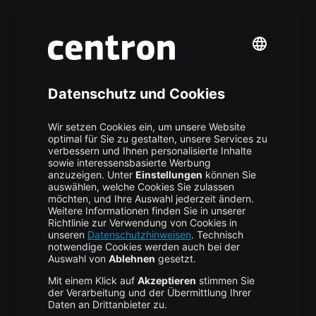
Mehr centron
Über uns
High Availability
Trust Center
Data Recovery
Backup Service
Business Hosting
Cloud Storage
Cloud Anbieter
Leitfaden & Übersicht