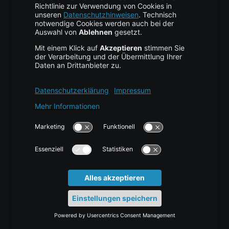
Cloud Storage
Cloud Anbieter
Leitfaden & Übersicht
Services & Support
Help Center
Kontakt
Tutorials
Blog
News
Glossar
Karriere