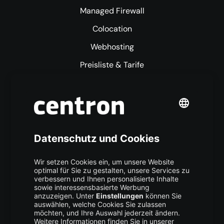
Managed Firewall
Colocation
Webhosting
Preisliste & Tarife
Mehr centron
Über uns
High Availability
Trust Center
Data Recovery
Backup Service
Business Hosting