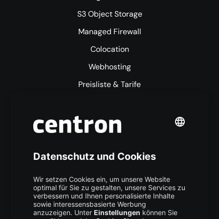
S3 Object Storage
Managed Firewall
Colocation
Webhosting
Preisliste & Tarife
Mehr centron
Über uns
High Availability
Trust Center
Data Recovery
Backup Service