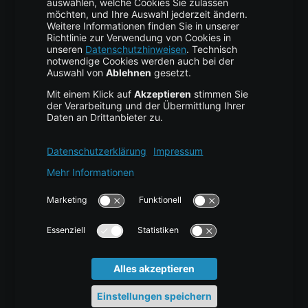
Business Hosting
Cloud Storage
Cloud Anbieter
Leitfaden & Übersicht
Services & Support
Help Center
Kontakt
Tutorials
Blog
News
Glossar