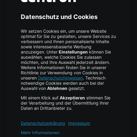
Über uns
High Availability
Trust Center
Data Recovery
Backup Service
Business Hosting
Cloud Storage
Cloud Anbieter
Leitfaden & Übersicht
Services & Support
Help Center