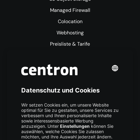
Managed Firewall
Colocation
Webhosting
Preisliste & Tarife
Mehr centron
Über uns
High Availability
Trust Center
Data Recovery
Backup Service
Business Hosting