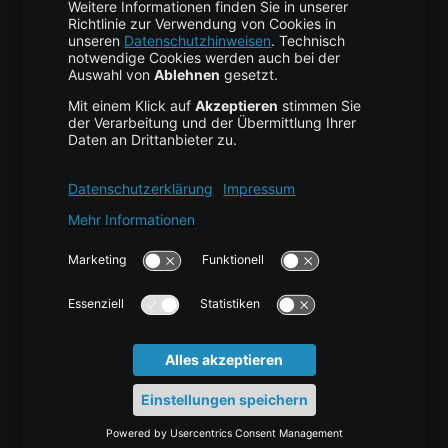
Cloud Storage
Cloud Anbieter
Leitfaden & Übersicht
Services & Support
Help Center
Kontakt
Tutorials
Blog
News
Glossar
Karriere