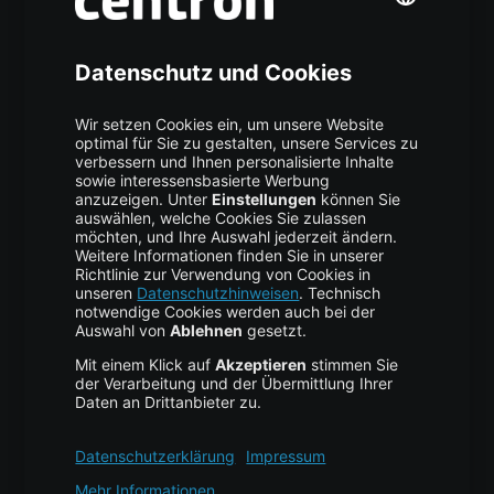
Über uns
High Availability
Trust Center
Data Recovery
Backup Service
Business Hosting
Cloud Storage
Cloud Anbieter
Leitfaden & Übersicht
Services & Support
Help Center