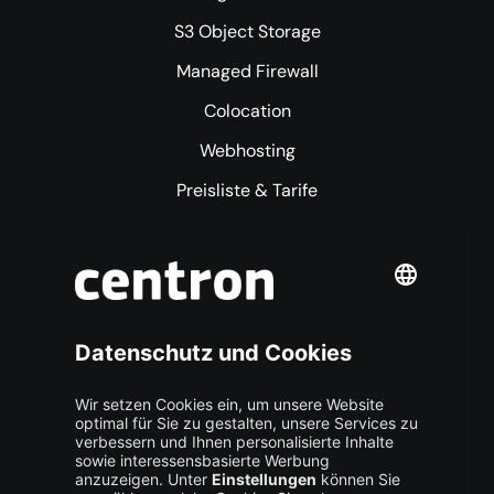
S3 Object Storage
Managed Firewall
Colocation
Webhosting
Preisliste & Tarife
Mehr centron
Über uns
High Availability
Trust Center
Data Recovery
Backup Service