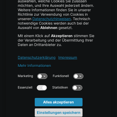
Business Hosting
Cloud Storage
Cloud Anbieter
Leitfaden & Übersicht
Services & Support
Help Center
Kontakt
Tutorials
Blog
News
Glossar