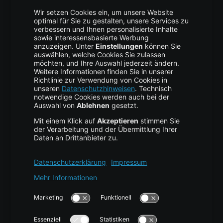
Trust Center
Data Recovery
Backup Service
Business Hosting
Cloud Storage
Cloud Anbieter
Leitfaden & Übersicht
Services & Support
Help Center
Kontakt
Tutorials