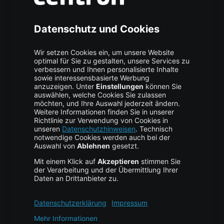
Über uns
High Availability
Trust Center
Data Recovery
Backup Service
Business Hosting
Cloud Storage
Cloud Anbieter
Leitfaden & Übersicht
Services & Support
Help Center