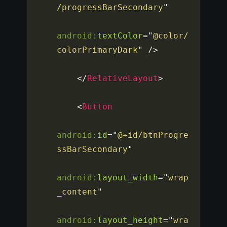
/progressBarSecondary
"
android:
textColor
=
"
@color/
colorPrimaryDark
"
/>
</
RelativeLayout
>
<
Button
android:
id
=
"
@+id/btnProgre
ssBarSecondary
"
android:
layout_width
=
"
wrap
_content
"
android:
layout_height
=
"
wra