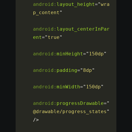
android:
layout_height
=
"
wra
p_content
"
android:
layout_centerInPar
ent
=
"
true
"
android:
minHeight
=
"
150dp
"
android:
padding
=
"
8dp
"
android:
minWidth
=
"
150dp
"
android:
progressDrawable
=
"
@drawable/progress_states
"
/>