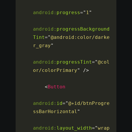
android:
progress
=
"
1
"
android:
progressBackground
Tint
=
"
@android:color/darke
r_gray
"
android:
progressTint
=
"
@col
or/colorPrimary
"
/>
<
Button
android:
id
=
"
@+id/btnProgre
ssBarHorizontal
"
android:
layout_width
=
"
wrap