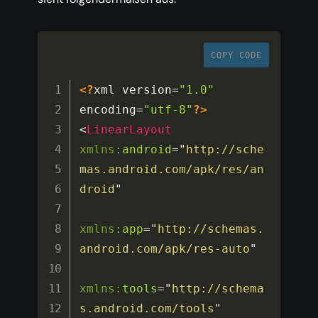
COPY CODE
<?
xml version
=
"1.0"
encoding
=
"utf-8"
?>
<
LinearLayout
xmlns:
android
=
"
http://sche
mas.android.com/apk/res/an
droid
"
xmlns:
app
=
"
http://schemas.
android.com/apk/res-auto
"
xmlns:
tools
=
"
http://schema
s.android.com/tools
"