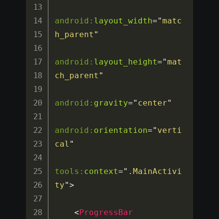
android:
layout_width
=
"
matc
h_parent
"
android:
layout_height
=
"
mat
ch_parent
"
android:
gravity
=
"
center
"
android:
orientation
=
"
verti
cal
"
tools:
context
=
"
.MainActivi
ty
"
>
<
ProgressBar