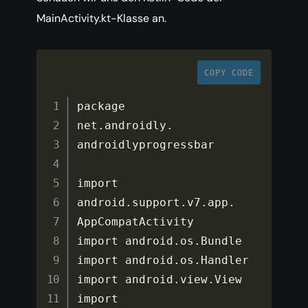
MainActivity.kt-Klasse an.
COPY CODE
package 
net
.
androidly
.
androidlyprogressbar

import 
android
.
support
.
v7
.
app
.
AppCompatActivity

import android
.
os
.
Bundle

import android
.
os
.
Handler

import android
.
view
.
View

import 