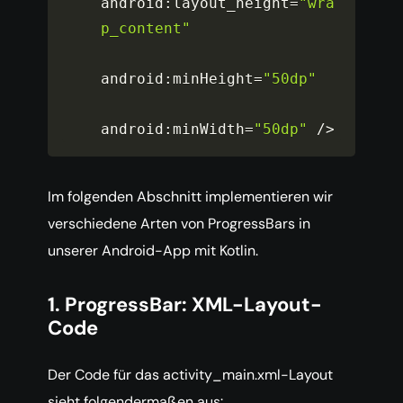
android
:
layout_height
=
"wra
p_content"
android
:
minHeight
=
"50dp"
android
:
minWidth
=
"50dp"
/
>
Im folgenden Abschnitt implementieren wir
verschiedene Arten von ProgressBars in
unserer Android-App mit Kotlin.
1. ProgressBar: XML-Layout-
Code
Der Code für das activity_main.xml-Layout
sieht folgendermaßen aus: