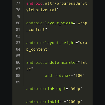
android
:
attr/progressBarSt
yleHorizontal
"
android:
layout_width
=
"
wrap
_content
"
android:
layout_height
=
"
wra
p_content
"
android:
indeterminate
=
"
fal
se
"
android:
max
=
"
100
"
android:
minHeight
=
"
50dp
"
android:
minWidth
=
"
200dp
"