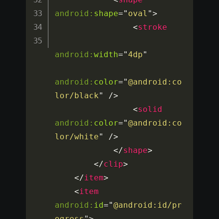
android:
shape
=
"
oval
"
>
<
stroke
android:
width
=
"
4dp
"
android:
color
=
"
@android:co
lor/black
"
/>
<
solid
android:
color
=
"
@android:co
lor/white
"
/>
</
shape
>
</
clip
>
</
item
>
<
item
android:
id
=
"
@android:id/pr
ogress
"
>