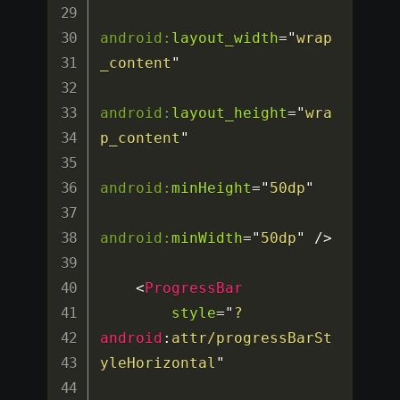
android:
layout_width
=
"
wrap
_content
"
android:
layout_height
=
"
wra
p_content
"
android:
minHeight
=
"
50dp
"
android:
minWidth
=
"
50dp
"
/>
<
ProgressBar
style
=
"
?
android
:
attr/progressBarSt
yleHorizontal
"