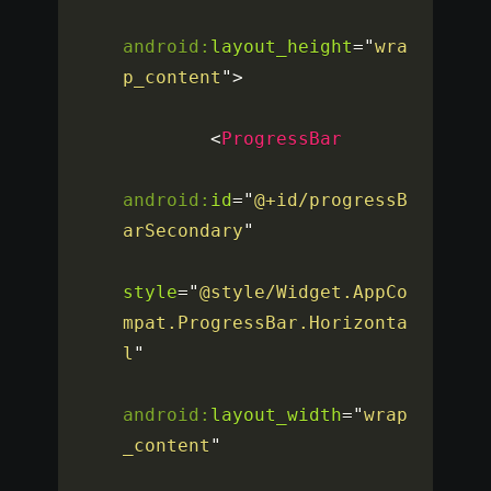
android:
layout_height
=
"
wra
p_content
"
>
<
ProgressBar
android:
id
=
"
@+id/progressB
arSecondary
"
style
=
"
@style/Widget.AppCo
mpat.ProgressBar.Horizonta
l
"
android:
layout_width
=
"
wrap
_content
"