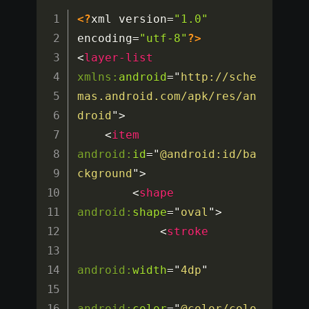
<?
xml version
=
"1.0"
encoding
=
"utf-8"
?>
<
layer-list
xmlns:
android
=
"
http://sche
mas.android.com/apk/res/an
droid
"
>
<
item
android:
id
=
"
@android:id/ba
ckground
"
>
<
shape
android:
shape
=
"
oval
"
>
<
stroke
android:
width
=
"
4dp
"
android:
color
=
"
@color/colo