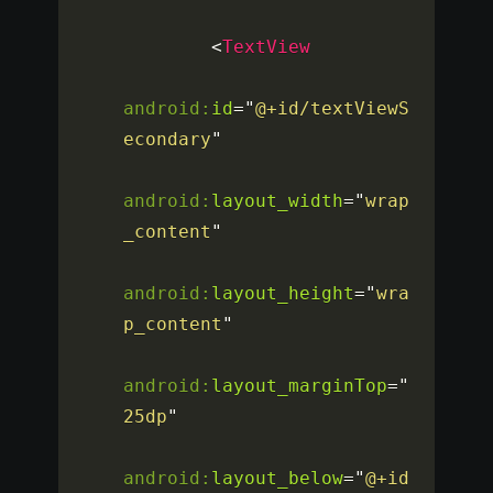
<
TextView
android:
id
=
"
@+id/textViewS
econdary
"
android:
layout_width
=
"
wrap
_content
"
android:
layout_height
=
"
wra
p_content
"
android:
layout_marginTop
=
"
25dp
"
android:
layout_below
=
"
@+id