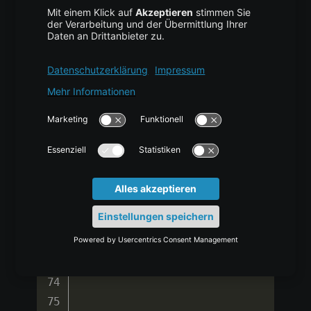
}
)
handler
?
.
sendEmptyMessage
(
0
)
btnProgressBarSecondary
.
setOnClickListener 
{
primaryProgressStatus 
=
0
secondaryProgressStatus 
=
0