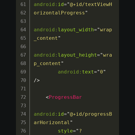
android:
id
=
"
@+id/textViewH
orizontalProgress
"
android:
layout_width
=
"
wrap
_content
"
android:
layout_height
=
"
wra
p_content
"
android:
text
=
"
0
"
/>
<
ProgressBar
android:
id
=
"
@+id/progressB
arHorizontal
"
style
=
"
?