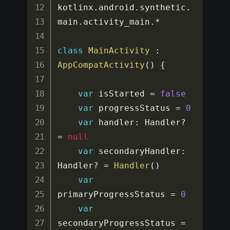
kotlinx
.
android
.
synthetic
.
main
.
activity_main
.
*
class
MainActivity
:
AppCompatActivity
(
)
{
var
 isStarted 
=
false
var
 progressStatus 
=
0
var
 handler
:
 Handler
?
=
null
var
 secondaryHandler
:
Handler
?
=
Handler
(
)
var
primaryProgressStatus 
=
0
var
secondaryProgressStatus 
=