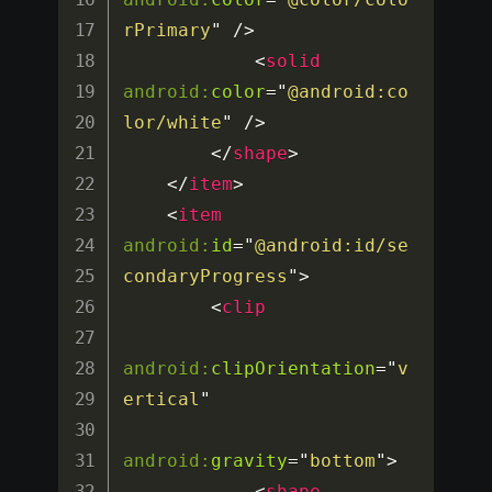
rPrimary
"
/>
<
solid
android:
color
=
"
@android:co
lor/white
"
/>
</
shape
>
</
item
>
<
item
android:
id
=
"
@android:id/se
condaryProgress
"
>
<
clip
android:
clipOrientation
=
"
v
ertical
"
android:
gravity
=
"
bottom
"
>
<
shape