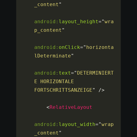
_content
"
android:
layout_height
=
"
wra
p_content
"
android:
onClick
=
"
horizonta
lDeterminate
"
android:
text
=
"
DETERMINIERT
E HORIZONTALE 
FORTSCHRITTSANZEIGE
"
/>
<
RelativeLayout
android:
layout_width
=
"
wrap
_content
"