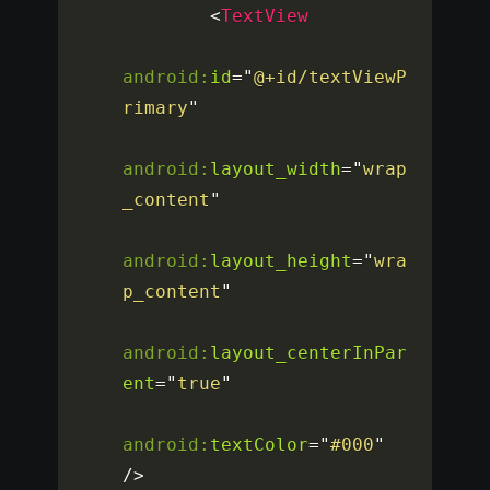
<
TextView
android:
id
=
"
@+id/textViewP
rimary
"
android:
layout_width
=
"
wrap
_content
"
android:
layout_height
=
"
wra
p_content
"
android:
layout_centerInPar
ent
=
"
true
"
android:
textColor
=
"
#000
"
/>