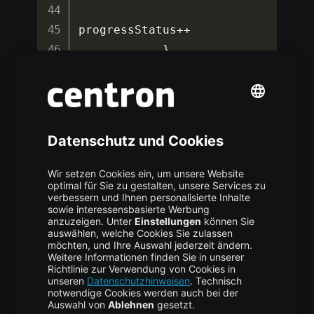
progressStatus
++
}
progressBarHorizontal
.
progress 
=
 progressStatus

textViewHorizontalProgress
.
text 
=
"${progressStatus}/${progr
essBarHorizontal.max}"
handler
?
.
sendEmptyMessageD
elayed
(
0
,
100
)
true