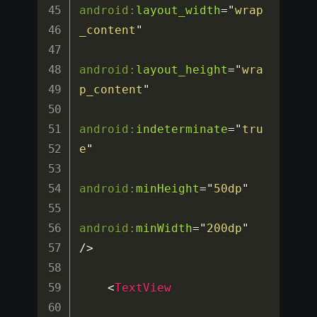
android:
layout_width
=
"
wrap
_content
"
android:
layout_height
=
"
wra
p_content
"
android:
indeterminate
=
"
tru
e
"
android:
minHeight
=
"
50dp
"
android:
minWidth
=
"
200dp
"
/>
<
TextView