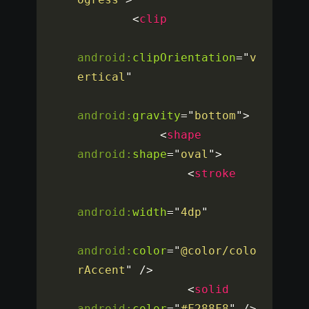
<
clip
android:
clipOrientation
=
"
v
ertical
"
android:
gravity
=
"
bottom
"
>
<
shape
android:
shape
=
"
oval
"
>
<
stroke
android:
width
=
"
4dp
"
android:
color
=
"
@color/colo
rAccent
"
/>
<
solid
android:
color
=
"
#F288F8
"
/>