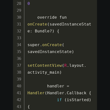
0
    override fun 
onCreate
(
savedInstanceStat
e
:
 Bundle
?
)
{
super
.
onCreate
(
savedInstanceState
)
setContentView
(
R
.
layout
.
activity_main
)
        handler 
=
Handler
(
Handler
.
Callback 
{
if
(
isStarted
)
{