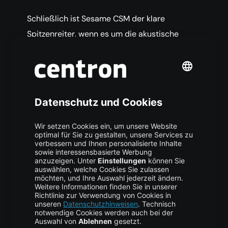
Schließlich ist Sesame CSM der klare
Spitzenreiter, wenn es um die akustische
Tokenisierung nonverbaler Stimmsignale und
feiner tonaler Ausdrucksformen geht. Das
Potenzial von CSM mit weiterem Fine-Tuning,
wie es in der Online-Demo zu sehen ist, ist
wirklich beeindruckend. Aktuell erreicht die
verfügbare Open-Source-Version jedoch noch
nicht das Niveau von F5 in Bezug auf
Stimmenklonung und allgemeine
Audioqualität.
Alle in diesem Vergleich behandelten Modelle
sind hervorragende TTS-Systeme. Jedes von
ihnen hat seine eigenen Stärken in