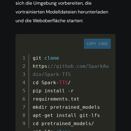
sich die Umgebung vorbereiten, die
vortrainierten Modelldateien herunterladen
und die Weboberfläche starten:
COPY CODE
git 
clone
https
:
//github.com/SparkAu
dio/Spark-TTS
cd Spark
-
TTS
/
pip install 
-
r 
requirements
.
txt

mkdir pretrained_models

apt
-
get install git
-
lfs

cd pretrained_models
/