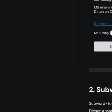
text 
=
tokens 
print
(
t
[
'Token
'models
2. Sub
Subword-Toke
Dieser Ansat