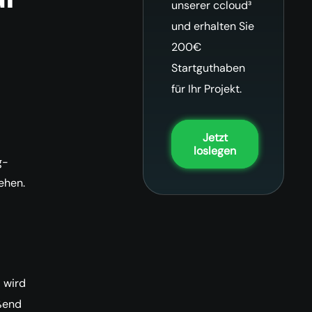
unserer ccloud³
und erhalten Sie
200€
Startguthaben
für Ihr Projekt.
Jetzt
loslegen
g-
ehen.
 wird
eßend