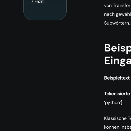
7
Fazit
von Transfo
nach gewähl
Subwörtern, 
Beisp
Eing
Beispieltext
Tokenisiert
‘python’]
Klassische T
können insb