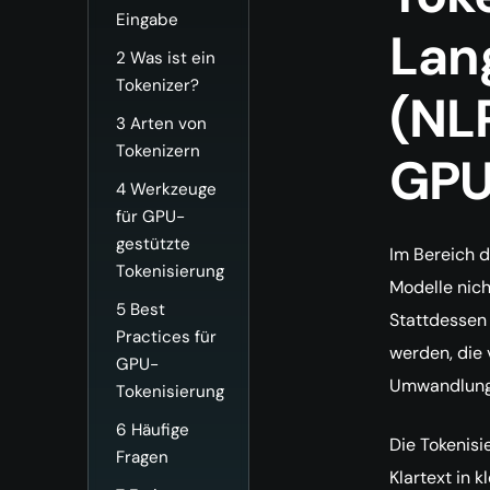
Eingabe
Lan
2
Was ist ein
Tokenizer?
(NLP
3
Arten von
Tokenizern
GPU
4
Werkzeuge
für GPU-
gestützte
Im Bereich 
Tokenisierung
Modelle nich
5
Best
Stattdessen 
Practices für
werden, die 
GPU-
Umwandlungs
Tokenisierung
6
Häufige
Die Tokenisi
Fragen
Klartext in 