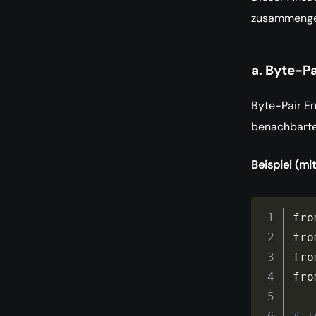
zusammenges
a. Byte-P
Byte-Pair E
benachbarte
Beispiel (mi
fro
fro
fro
fro