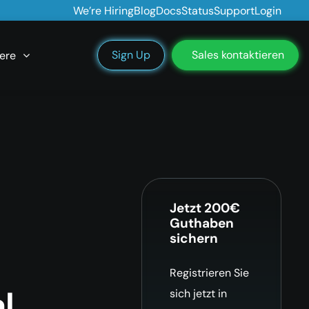
We’re Hiring
Blog
Docs
Status
Support
Login
Sign Up
Sales kontaktieren
ere
Jetzt 200€
Guthaben
sichern
Registrieren Sie
l
sich jetzt in