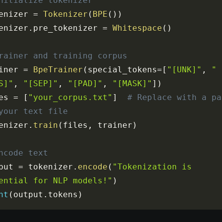
nitialize tokenizer
enizer 
=
Tokenizer
(
BPE
(
)
)
enizer
.
pre_tokenizer 
=
Whitespace
(
)
rainer and training corpus
iner 
=
BpeTrainer
(
special_tokens
=
[
"[UNK]"
,
"
S]"
,
"[SEP]"
,
"[PAD]"
,
"[MASK]"
]
)
es 
=
[
"your_corpus.txt"
]
# Replace with a pat
your text file
enizer
.
train
(
files
,
 trainer
)
ncode text
put 
=
 tokenizer
.
encode
(
"Tokenization is 
ential for NLP models!"
)
nt
(
output
.
tokens
)