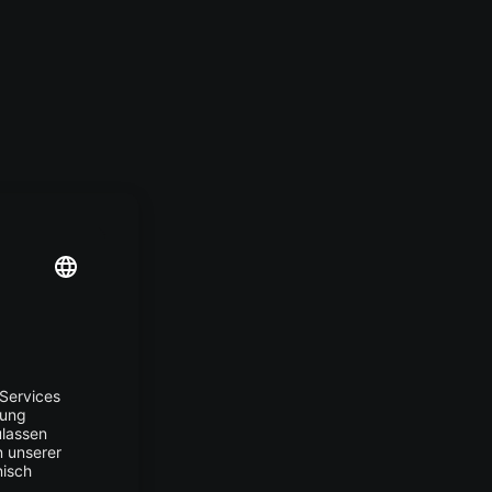
nten
DE