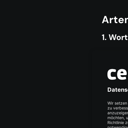
Arte
1. Wor
Wort-Tokeniz
Satzzeichen.
oder seltene
Beispiel (mit
import n
nltk
.
do
from nl