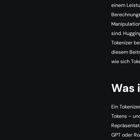
einem Leistu
Berechnunge
Manipulation
sind. Huggin
Tokenizer ber
diesem Beitr
wie sich Tok
Was i
Ein Tokenize
Tokens – un
Repräsentati
GPT oder Ro