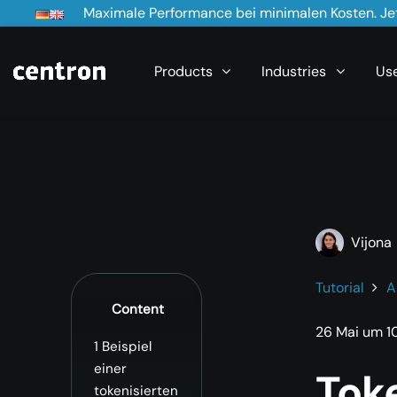
Maximale Performance bei minimalen Kosten. Jet
Products
Industries
Us
Vijona
Tutorial
A
Content
26 Mai um 10
1
Beispiel
einer
Tok
tokenisierten