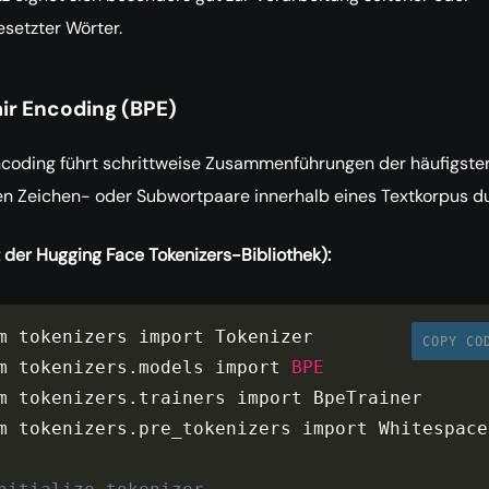
etzter Wörter.
air Encoding (BPE)
ncoding führt schrittweise Zusammenführungen der häufigste
n Zeichen- oder Subwortpaare innerhalb eines Textkorpus du
t der Hugging Face Tokenizers-Bibliothek):
m tokenizers import Tokenizer

COPY CO
m tokenizers
.
models import 
BPE
m tokenizers
.
trainers import BpeTrainer

m tokenizers
.
pre_tokenizers import Whitespace
