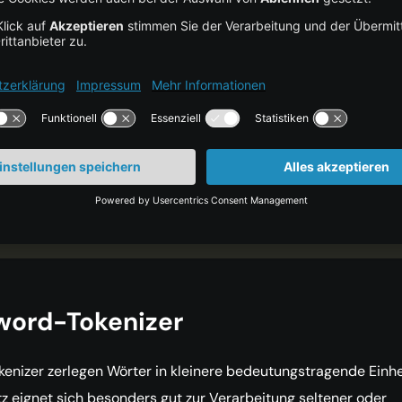
"Tokenization is essential for NLP models!"
=
word_tokenize
(
text
)
okens
)
ization'
,
'is'
,
'essential'
,
'for'
,
'NLP'
,
COPY CO
'
,
'!'
]
word-Tokenizer
nizer zerlegen Wörter in kleinere bedeutungstragende Einhe
z eignet sich besonders gut zur Verarbeitung seltener oder