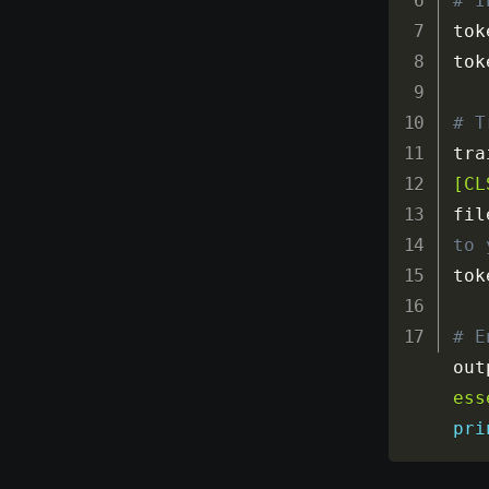
# I
tok
tok
# T
tra
[CL
fil
to 
tok
# E
out
ess
pri