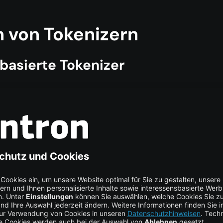
n von Tokenizern
tbasierte Tokenizer
er trennen Text in der Regel anhand von Leerzeichen und
 Sie sind einfach nachvollziehbar, stoßen jedoch bei unbekan
n Begriffen (Out-of-Vocabulary, OOV) an ihre Grenzen.
 NLTK):
ltk

COPY CO
wnload
(
'punkt'
)
tk
.
tokenize import word_tokenize
