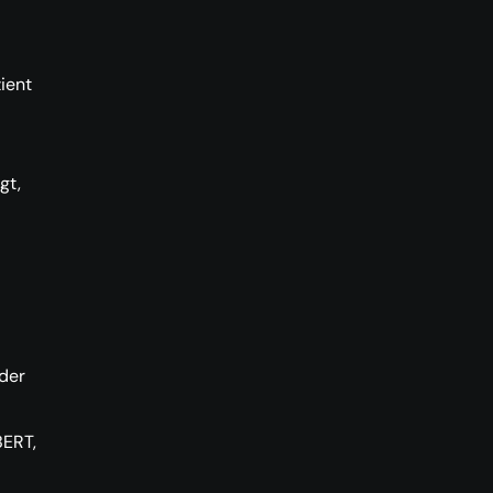
ient
gt,
oder
BERT,