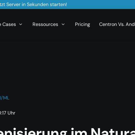
zt Server in Sekunden starten!
e Cases
Ressources
Pricing
Centron Vs. And
I/ML
:17 Uhr
enisierung im Natura