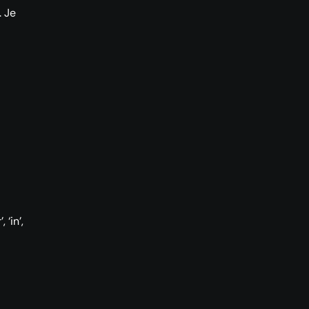
 Je
, ‘in’,