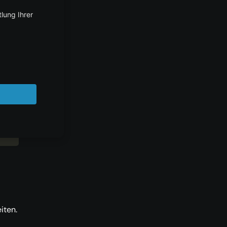
DE
iten.