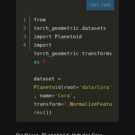
COPY CODE
from 
torch_geometric
.
datasets 
import Planetoid

import 
torch_geometric
.
transforms 
as
T
dataset 
=
Planetoid
(
root
=
'data/Cora'
,
 name
=
'Cora'
,
transform
=
T
.
NormalizeFeatu
res
(
)
)