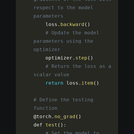
respect to the model 
parameters
    loss
.
backward
(
)
# Update the model 
parameters using the 
optimizer
    optimizer
.
step
(
)
# Return the loss as a 
scalar value
return
 loss
.
item
(
)
# Define the testing 
function
@torch
.
no_grad
(
)
def 
test
(
)
:
# Set the model to 