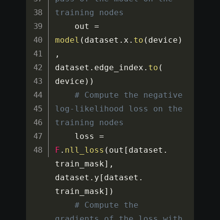
training nodes
    out 
=
model
(
dataset
.
x
.
to
(
device
)
,
dataset
.
edge_index
.
to
(
device
)
)
# Compute the negative 
log-likelihood loss on the 
training nodes
    loss 
=
F
.
nll_loss
(
out
[
dataset
.
train_mask
]
,
dataset
.
y
[
dataset
.
train_mask
]
)
# Compute the 
gradients of the loss with 