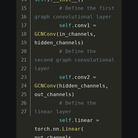
# Define the first 
graph convolutional layer
self
.
conv1 
=
GCNConv
(
in_channels
,
hidden_channels
)
# Define the 
second graph convolutional 
layer
self
.
conv2 
=
GCNConv
(
hidden_channels
,
out_channels
)
# Define the 
linear layer
self
.
linear 
=
torch
.
nn
.
Linear
(
out_channels
,