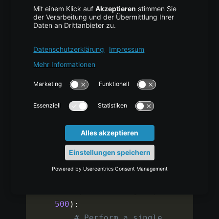
    test_acc 
=
pred
[
dataset
.
test_mask
]
.
eq
(
dataset
.
y
[
dataset
.
test_mask
]
)
.
sum
(
)
.
item
(
)
/
dataset
.
test_mask
.
sum
(
)
.
it
em
(
)
# Return the 
accuracies as a tuple
return
 train_acc
,
val_acc
,
 test_acc

# Train the model for 500 
epochs
for
 epoch in 
range
(
1
,
500
)
:
# Perform a single 