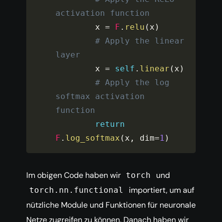
activation function
        x 
=
F
.
relu
(
x
)
# Apply the linear 
layer
        x 
=
self
.
linear
(
x
)
# Apply the log 
softmax activation 
function
return
F
.
log_softmax
(
x
,
 dim
=
1
)
Im obigen Code haben wir
und
torch
importiert, um auf
torch.nn.functional
nützliche Module und Funktionen für neuronale
Netze zugreifen zu können. Danach haben wir