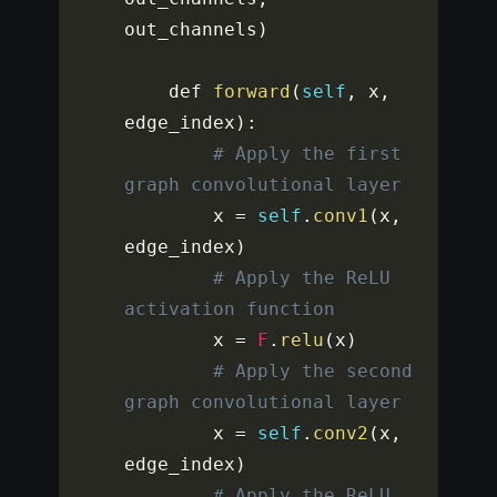
out_channels
)
    def 
forward
(
self
,
 x
,
edge_index
)
:
# Apply the first 
graph convolutional layer
        x 
=
self
.
conv1
(
x
,
edge_index
)
# Apply the ReLU 
activation function
        x 
=
F
.
relu
(
x
)
# Apply the second 
graph convolutional layer
        x 
=
self
.
conv2
(
x
,
edge_index
)
# Apply the ReLU 