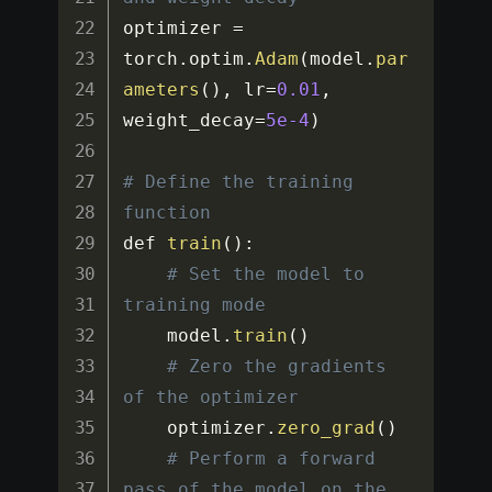
optimizer 
=
torch
.
optim
.
Adam
(
model
.
par
ameters
(
)
,
 lr
=
0.01
,
weight_decay
=
5e-4
)
# Define the training 
function
def 
train
(
)
:
# Set the model to 
training mode
    model
.
train
(
)
# Zero the gradients 
of the optimizer
    optimizer
.
zero_grad
(
)
# Perform a forward 
pass of the model on the 