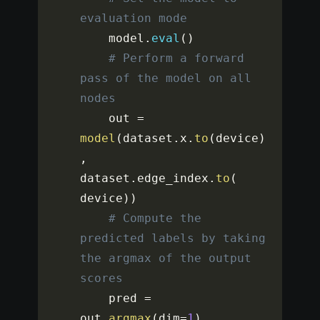
evaluation mode
    model
.
eval
(
)
# Perform a forward 
pass of the model on all 
nodes
    out 
=
model
(
dataset
.
x
.
to
(
device
)
,
dataset
.
edge_index
.
to
(
device
)
)
# Compute the 
predicted labels by taking 
the argmax of the output 
scores
    pred 
=
out
.
argmax
(
dim
=
1
)