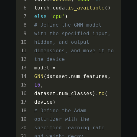
torch
.
cuda
.
is_available
(
)
else
'cpu'
)
# Define the GNN model 
with the specified input, 
hidden, and output 
dimensions, and move it to 
the device
model 
=
GNN
(
dataset
.
num_features
,
16
,
dataset
.
num_classes
)
.
to
(
device
)
# Define the Adam 
optimizer with the 
specified learning rate 
and weight decay