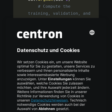
# Compute the 
training, validation, and 
testing accuracies
    train_acc 
=
pred
[
dataset
.
train_mask
]
.
e
q
(
dataset
.
y
[
dataset
.
train_mask
]
)
.
sum
(
)
.
item
(
)
/
dataset
.
train_mask
.
sum
(
)
.
i
tem
(
)
    val_acc 
=
pred
[
dataset
.
val_mask
]
.
eq
(
dataset
.
y
[
dataset
.
val_mask
]
)
.
sum
(
)
.
item
(
)
/
dataset
.
val_mask
.
sum
(
)
.
ite
m
(
)