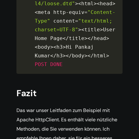
l4/loose.dtd"
>
<
html
>
<
head
>
<
meta http
-
equiv
=
"Content-
Type"
 content
=
"text/html; 
charset=UTF-8"
>
<
title
>
User 
Home Page
<
/
title
>
<
/
head
>
<
body
>
<
h3
>
Hi Pankaj 
Kumar
<
/
h3
>
<
/
body
>
<
/
html
>
POST
DONE
Fazit
Das war unser Leitfaden zum Beispiel mit
Apache HttpClient. Es enthält viele nützliche
Methoden, die Sie verwenden können. Ich
empfehle Ihnen daher, sie für ein besseres