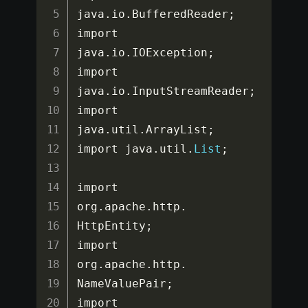
java
.
io
.
BufferedReader
;
import 
java
.
io
.
IOException
;
import 
java
.
io
.
InputStreamReader
;
import 
java
.
util
.
ArrayList
;
import java
.
util
.
List
;
import 
org
.
apache
.
http
.
HttpEntity
;
import 
org
.
apache
.
http
.
NameValuePair
;
import 