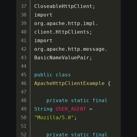
CloseableHttpClient
;
import 
org
.
apache
.
http
.
impl
.
client
.
HttpClients
;
import 
org
.
apache
.
http
.
message
.
BasicNameValuePair
;
public
class
ApacheHttpClientExample
{
private
static
final
String
USER_AGENT
=
"Mozilla/5.0"
;
private
static
final