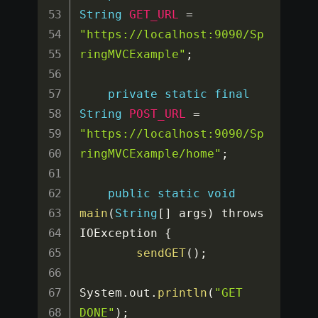
String
GET_URL
=
"https://localhost:9090/Sp
ringMVCExample"
;
private
static
final
String
POST_URL
=
"https://localhost:9090/Sp
ringMVCExample/home"
;
public
static
void
main
(
String
[
]
 args
)
 throws 
IOException 
{
sendGET
(
)
;
System
.
out
.
println
(
"GET 
DONE"
)
;