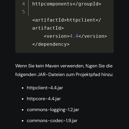
httpcomponents
<
/
groupId
>
<
artifactId
>
httpclient
<
/
artifactId
>
<
version
>
4.4
<
/
version
>
<
/
dependency
>
Wenn Sie kein Maven verwenden, fügen Sie die
folgenden JAR-Dateien zum Projektpfad hinzu:
httpclient-4.4.jar
httpcore-4.4.jar
commons-logging-1.2.jar
commons-codec-1.9.jar