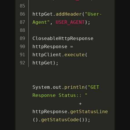
httpGet
.
addHeader
(
"User-
Agent"
,
USER_AGENT
)
;
CloseableHttpResponse 
httpResponse 
=
httpClient
.
execute
(
httpGet
)
;
System
.
out
.
println
(
"GET 
Response Status:: "
+
httpResponse
.
getStatusLine
(
)
.
getStatusCode
(
)
)
;