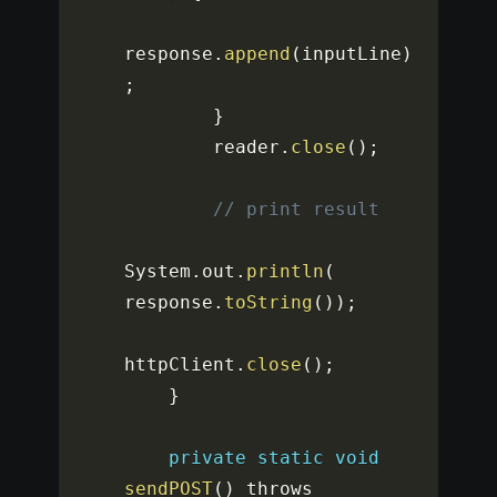
response
.
append
(
inputLine
)
;
}
        reader
.
close
(
)
;
// print result
System
.
out
.
println
(
response
.
toString
(
)
)
;
httpClient
.
close
(
)
;
}
private
static
void
sendPOST
(
)
 throws 