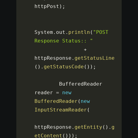
httpPost
)
;
System
.
out
.
println
(
"POST 
Response Status:: "
+
httpResponse
.
getStatusLine
(
)
.
getStatusCode
(
)
)
;
        BufferedReader 
reader 
=
new
BufferedReader
(
new
InputStreamReader
(
httpResponse
.
getEntity
(
)
.
g
etContent
(
)
)
)
;