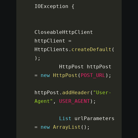
IOException 
{
CloseableHttpClient 
httpClient 
=
HttpClients
.
createDefault
(
)
;
        HttpPost httpPost 
=
new
HttpPost
(
POST_URL
)
;
httpPost
.
addHeader
(
"User-
Agent"
,
USER_AGENT
)
;
List
 urlParameters 
=
new
ArrayList
(
)
;