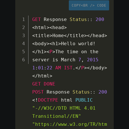
COPY<BR /> CODE
GET
 Response 
Status
::
200
<
html
>
<
head
>
<
title
>
Home
<
/
title
>
<
/
head
>
<
body
>
<
h1
>
Hello world
!
<
/
h1
>
<
P
>
The time on the 
server is March 
7
,
2015
1
:
01
:
22
AM
IST
.
<
/
P
>
<
/
body
>
<
/
html
>
GET
DONE
POST
 Response 
Status
::
200
<
!
DOCTYPE
 html 
PUBLIC
"-//W3C//DTD HTML 4.01 
Transitional//EN"
"https://www.w3.org/TR/htm