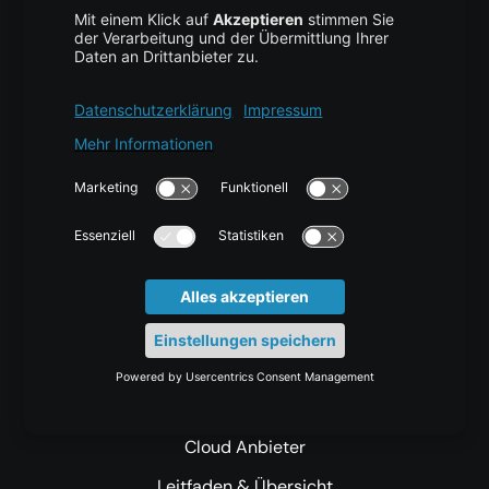
Webhosting
Preisliste & Tarife
Mehr centron
Über uns
High Availability
Trust Center
Data Recovery
Backup Service
Business Hosting
Cloud Storage
Cloud Anbieter
Leitfaden & Übersicht