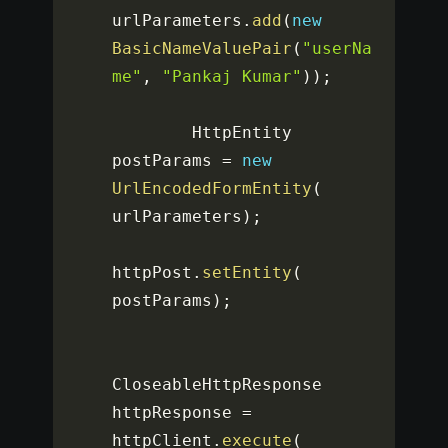
urlParameters
.
add
(
new
BasicNameValuePair
(
"userNa
me"
,
"Pankaj Kumar"
)
)
;
        HttpEntity 
postParams 
=
new
UrlEncodedFormEntity
(
urlParameters
)
;
httpPost
.
setEntity
(
postParams
)
;
CloseableHttpResponse 
httpResponse 
=
httpClient
.
execute
(