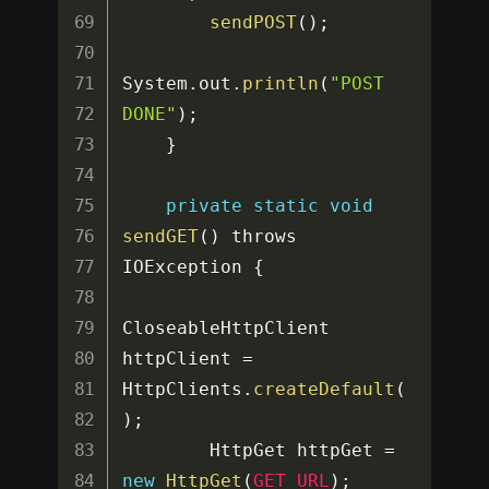
sendPOST
(
)
;
System
.
out
.
println
(
"POST 
DONE"
)
;
}
private
static
void
sendGET
(
)
 throws 
IOException 
{
CloseableHttpClient 
httpClient 
=
HttpClients
.
createDefault
(
)
;
        HttpGet httpGet 
=
new
HttpGet
(
GET_URL
)
;