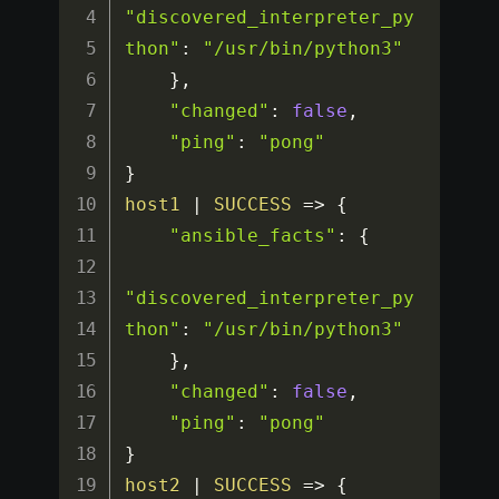
"discovered_interpreter_py
thon"
:
"/usr/bin/python3"
}
,
"changed"
:
false
,
"ping"
:
"pong"
}
host1
|
SUCCESS
=>
{
"ansible_facts"
:
{
"discovered_interpreter_py
thon"
:
"/usr/bin/python3"
}
,
"changed"
:
false
,
"ping"
:
"pong"
}
host2
|
SUCCESS
=>
{