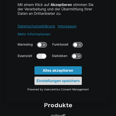
Impressum
|
Datenschutz
|
AGB
*Datenschutz ist uns wichtig! Die centron GmbH verarbeitet Ihre
personenbezogenen Daten in Übereinstimmung mit den höchsten
Sicherheitsstandards und der DSGVO. Ihre Daten werden
ausschließlich für den angegebenen Zweck verwendet, z. B. zur
Bereitstellung von Informationen über unsere Produkte und
Dienstleistungen. Sie können Ihre Einwilligung jederzeit widerrufen,
indem Sie uns unter
datenschutz@centron.de
kontaktieren. Weitere
Details finden Sie in unseren
Datenschutzhinweisen
.
Das Angebot der centron GmbH richtet sich ausschließlich an
Gewerbetreibende, nicht an Endverbraucher. Alle Preise verstehen
sich zuzüglich gesetzlicher Umsatzsteuer.
Produkte
ccloud³