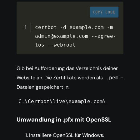
COPY CODE
certbot 
-
d example
.
com 
-
m 
admin@example
.
com 
--
agree
-
tos 
--
webroot
Gib bei Aufforderung das Verzeichnis deiner
Website an. Die Zertifikate werden als
-
.pem
Dateien gespeichert in:
C:\Certbot\live\example.com\
Umwandlung in .pfx mit OpenSSL
Installiere OpenSSL für Windows.