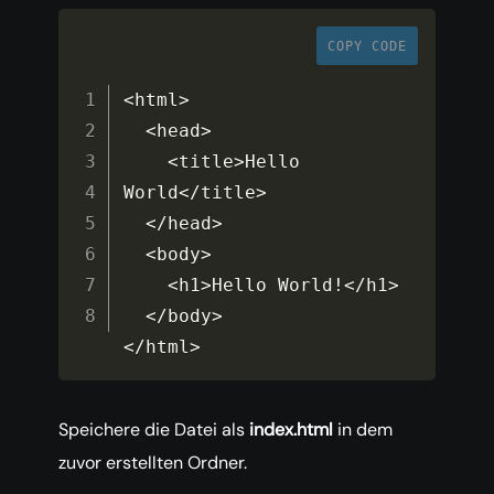
COPY CODE
<
html
>
<
head
>
<
title
>
Hello 
World
<
/
title
>
<
/
head
>
<
body
>
<
h1
>
Hello World
!
<
/
h1
>
<
/
body
>
<
/
html
>
Speichere die Datei als
index.html
in dem
zuvor erstellten Ordner.