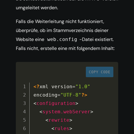
umgeleitet werden.
Falls die Weiterleitung nicht funktioniert,
überprüfe, ob im Stammverzeichnis deiner
Website eine
-Datei existiert.
web.config
Falls nicht, erstelle eine mit folgendem Inhalt:
COPY CODE
<?
xml version
=
"1.0"
encoding
=
"UTF-8"
?>
<
configuration
>
<
system.webServer
>
<
rewrite
>
<
rules
>