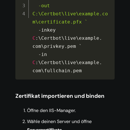
  -out 
C:\Certbot\live\example.co
m\certificate.pfx `
-
inkey 
C
:
\Certbot\live\example
.
com\privkey
.
pem `

-
in 
C
:
\Certbot\live\example
.
com\fullchain
.
pem
Zertifikat importieren und binden
Öffne den IIS-Manager.
Wähle deinen Server und öffne