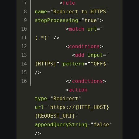
<
rule
name
=
"
Redirect to HTTPS
"
stopProcessing
=
"
true
"
>
<
match
url
=
"
(.*)
"
/>
<
conditions
>
<
add
input
=
"
{HTTPS}
"
pattern
=
"
^OFF$
"
/>
</
conditions
>
<
action
type
=
"
Redirect
"
url
=
"
https://{HTTP_HOST}
{REQUEST_URI}
"
appendQueryString
=
"
false
"
/>