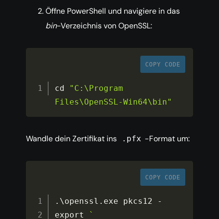
Öffne PowerShell und navigiere in das
bin
-Verzeichnis von OpenSSL:
COPY CODE
cd 
"C:\Program 
Files\OpenSSL-Win64\bin"
Wandle dein Zertifikat ins
-Format um:
.pfx
COPY CODE
.
\openssl
.
exe pkcs12 
-
export 
`
