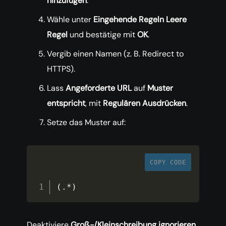
hinzufügen
.
Wähle unter
Eingehende Regeln
Leere
Regel
und bestätige mit
OK
.
Vergib einen Namen (z. B. Redirect to
HTTPS).
Lass
Angeforderte URL
auf
Muster
entspricht
, mit
Regulären Ausdrücken
.
Setze das Muster auf:
COPY CODE
(
.
*
)
Deaktiviere
Groß-/Kleinschreibung ignorieren
.