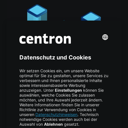
Generative Pixel-Decoder jenseits
von VAE für 4K-Bilder
AI/ML
,
TUTORIAL
vor 2 Wochen
Vijona24 Juli um 13:18 Uhr Warum generative Pixel-
Decoder klassische VAE-Decoder bei der
hochauflösenden Bilderzeugung ersetzen Content1
TL;DR2 Was ein VAE leistet – und wofür er nie
entwickelt wurde3 Warum Diffusionsmodelle den…