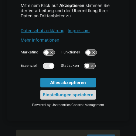
-Paket installieren.
s3cmd
COPY CODE
%
 brew install s3cmd
Zugangsschlüssel konfigurieren
Nach der Installation konfigurieren Sie die
Zugangsdaten zur Verbindung mit Ihrem
MinIO-Server.