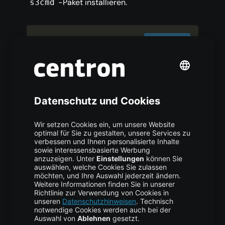
-Paket installieren.
s3cmd
COPY CODE
$ sudo dnf install 
-
y 
s3cmd
macOS (Homebrew)
Homebrew aktualisieren.
COPY CODE
%
 brew update