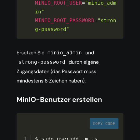
MINIO_ROOT_USER
=
"minio_adm
in"
MINIO_ROOT_PASSWORD
=
"stron
g-password"
Ersetzen Sie
und
minio_admin
durch eigene
strong-password
Zugangsdaten (das Passwort muss
mindestens 8 Zeichen haben).
MinIO-Benutzer erstellen
COPY CODE
$ sudo useradd 
-
m 
-
s 