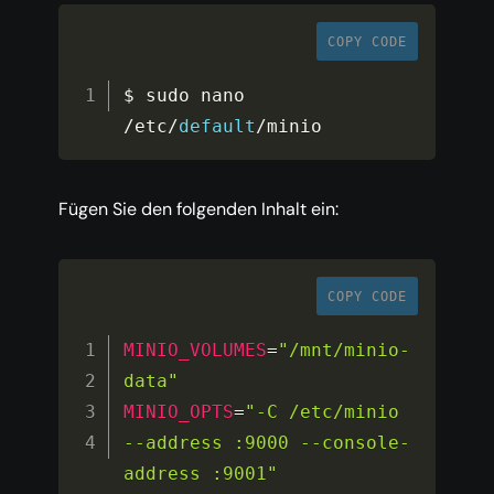
COPY CODE
$ sudo nano 
/
etc
/
default
/
minio
Fügen Sie den folgenden Inhalt ein:
COPY CODE
MINIO_VOLUMES
=
"/mnt/minio-
data"
MINIO_OPTS
=
"-C /etc/minio 
--address :9000 --console-
address :9001"