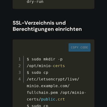
dry
-
run
SSL-Verzeichnis und
Berechtigungen einrichten
COPY CODE
$ sudo mkdir 
-
p 
/
opt
/
minio
-
certs
$ sudo cp 
/
etc
/
letsencrypt
/
live
/
minio
.
example
.
com
/
fullchain
.
pem 
/
opt
/
minio
-
certs
/
public
.
crt
$ sudo cp 