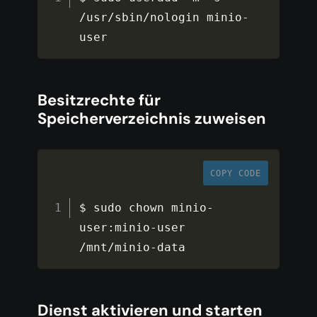
/
usr
/
sbin
/
nologin minio
-
user
Besitzrechte für
Speicherverzeichnis zuweisen
COPY CODE
$ sudo chown minio
-
user
:
minio
-
user 
/
mnt
/
minio
-
data
Dienst aktivieren und starten