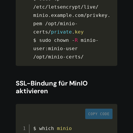
/
etc
/
letsencrypt
/
live
/
minio
.
example
.
com
/
privkey
.
pem 
/
opt
/
minio
-
certs
/
private
.
key
$ sudo chown 
-
R
 minio
-
user
:
minio
-
user 
/
opt
/
minio
-
certs
/
SSL-Bindung für MinIO
aktivieren
COPY CODE
$ which 
minio