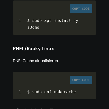
COPY CODE
$ sudo apt install 
-
y 
s3cmd
RHEL/Rocky Linux
DNF-Cache aktualisieren.
COPY CODE
$ sudo dnf makecache