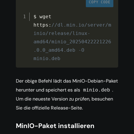
COPY CODE
$ wget 
https
:
//dl.min.io/server/m
inio/release/linux-
amd64/minio_20250422221226
.0.0_amd64.deb -O 
minio.deb
Der obige Befehl lädt das MinIO-Debian-Paket
herunter und speichert es als
.
minio.deb
Um die neueste Version zu prüfen, besuchen
Sie die offizielle Release-Seite.
MinIO-Paket installieren