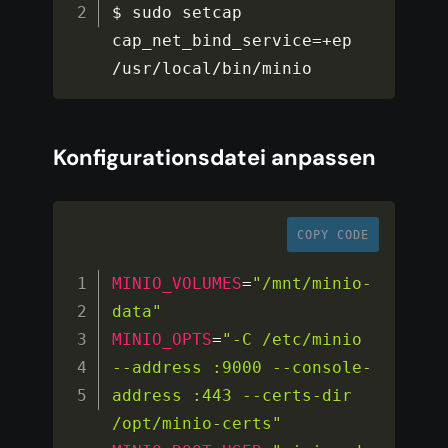
$ sudo setcap 
cap_net_bind_service
=
+
ep 
/
usr
/
local
/
bin
/
minio
Konfigurationsdatei anpassen
COPY CODE
MINIO_VOLUMES
=
"/mnt/minio-
data"
MINIO_OPTS
=
"-C /etc/minio 
--address :9000 --console-
address :443 --certs-dir 
/opt/minio-certs"