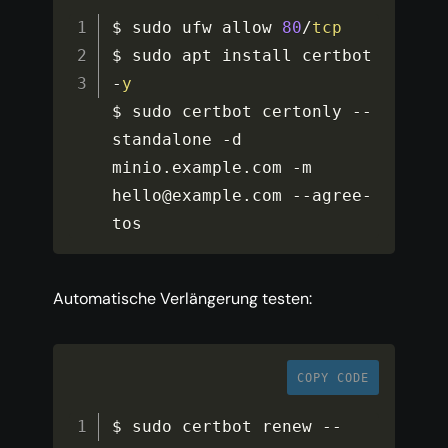
$ sudo ufw allow 
80
/
tcp
$ sudo apt install certbot 
-
y
$ sudo certbot certonly 
--
standalone 
-
d 
minio
.
example
.
com 
-
m 
hello@example
.
com 
--
agree
-
tos
Automatische Verlängerung testen:
COPY CODE
$ sudo certbot renew 
--