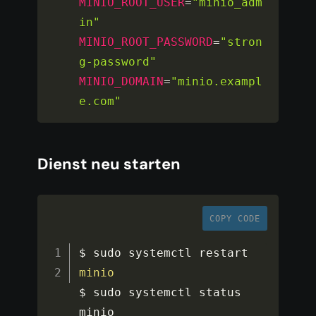
MINIO_ROOT_USER
=
"minio_adm
in"
MINIO_ROOT_PASSWORD
=
"stron
g-password"
MINIO_DOMAIN
=
"minio.exampl
e.com"
Dienst neu starten
COPY CODE
$ sudo systemctl restart 
minio
$ sudo systemctl status 
minio