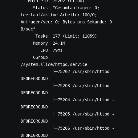
   Main PID: 75202 (httpd)

     Status: "Gesamtanfragen: 0; 
Leerlauf/aktive Arbeiter 100/0; 
Anfragen/sec: 0; Bytes pro Sekunde: 0 
B/sec"

      Tasks: 177 (Limit: 11059)

     Memory: 24.1M

        CPU: 79ms

     CGroup: 
/system.slice/httpd.service

             ├─75202 /usr/sbin/httpd -
DFOREGROUND

             ├─75203 /usr/sbin/httpd -
DFOREGROUND

             ├─75204 /usr/sbin/httpd -
DFOREGROUND

             ├─75205 /usr/sbin/httpd -
DFOREGROUND

             └─75206 /usr/sbin/httpd -
DFOREGROUND
