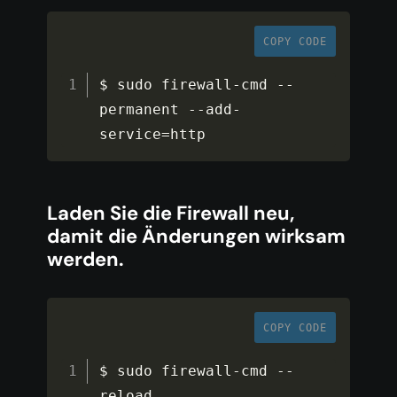
COPY CODE
$ sudo firewall
-
cmd 
--
permanent 
--
add
-
service
=
http
Laden Sie die Firewall neu,
damit die Änderungen wirksam
werden.
COPY CODE
$ sudo firewall
-
cmd 
--
reload