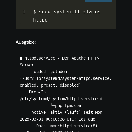
$ sudo systemctl status 
httpd
Ausgabe:
● httpd.service - Der Apache HTTP-
Server

     Loaded: geladen 
(/usr/lib/systemd/system/httpd.service; 
enabled; preset: disabled)

    Drop-In: 
/etc/systemd/system/httpd.service.d

             └─php-fpm.conf

     Active: aktiv (läuft) seit Mon 
2025-03-31 00:00:38 UTC; 18s ago

       Docs: man:httpd.service(8)
