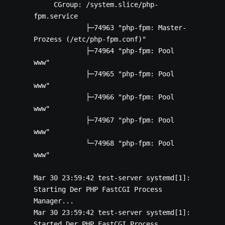
     CGroup: /system.slice/php-
fpm.service

             ├─74963 "php-fpm: Master-
Prozess (/etc/php-fpm.conf)"

             ├─74964 "php-fpm: Pool 
www"

             ├─74965 "php-fpm: Pool 
www"

             ├─74966 "php-fpm: Pool 
www"

             ├─74967 "php-fpm: Pool 
www"

             └─74968 "php-fpm: Pool 
www"

Mar 30 23:59:42 test-server systemd[1]: 
Starting Der PHP FastCGI Process 
Manager...

Mar 30 23:59:42 test-server systemd[1]: 
Started Der PHP FastCGI Process 