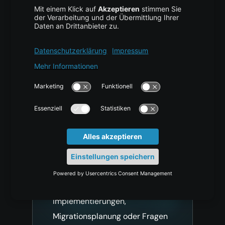
entwickelt wurde3 Warum Diffusionsmodelle den…
Haben Sie
Fragen, einen
besonderen Use
Case oder
spezielle
Anforderungen?
Für Unterstützung bei großen
Implementierungen,
Migrationsplanung oder Fragen