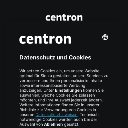
Generative Pixel-Decoder jenseits
von VAE für 4K-Bilder
AI/ML
,
TUTORIAL
vor 2 Wochen
Vijona24 Juli um 13:18 Uhr Warum generative Pixel-
Decoder klassische VAE-Decoder bei der
hochauflösenden Bilderzeugung ersetzen Content1
TL;DR2 Was ein VAE leistet – und wofür er nie