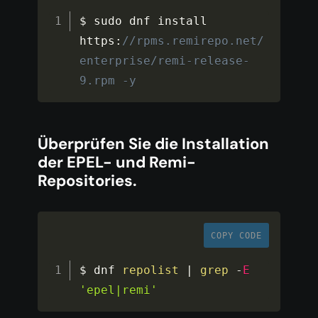
$ sudo dnf install 
https
:
//rpms.remirepo.net/
enterprise/remi-release-
9.rpm -y
Überprüfen Sie die Installation
der EPEL- und Remi-
Repositories.
COPY CODE
$ dnf 
repolist
|
grep
-
E
'epel|remi'