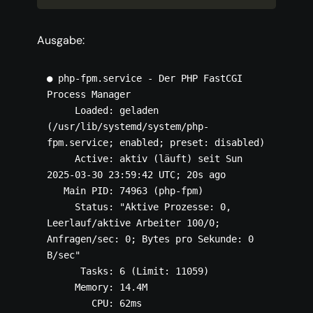
Ausgabe:
● php-fpm.service - Der PHP FastCGI 
Process Manager

     Loaded: geladen 
(/usr/lib/systemd/system/php-
fpm.service; enabled; preset: disabled)

     Active: aktiv (läuft) seit Sun 
2025-03-30 23:59:42 UTC; 20s ago

   Main PID: 74963 (php-fpm)

     Status: "Aktive Prozesse: 0, 
Leerlauf/aktive Arbeiter 100/0; 
Anfragen/sec: 0; Bytes pro Sekunde: 0 
B/sec"

      Tasks: 6 (Limit: 11059)

     Memory: 14.4M

        CPU: 62ms
