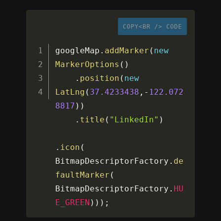
COPY<BR /> CODE
googleMap
.
addMarker
(
new
MarkerOptions
(
)
.
position
(
new
LatLng
(
37.4233438
,
-
122.072
8817
)
)
.
title
(
"LinkedIn"
)
.
icon
(
BitmapDescriptorFactory
.
de
faultMarker
(
BitmapDescriptorFactory
.
HU
E_GREEN
)
)
)
;