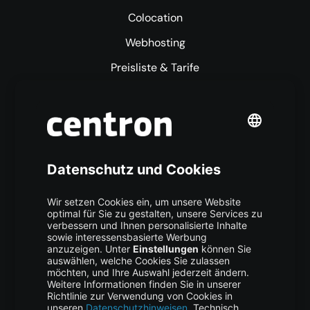
Colocation
Webhosting
Preisliste & Tarife
Mehr centron
Über uns
High Availability
Trust Center
Data Recovery
Backup Service
Business Hosting
Cloud Storage