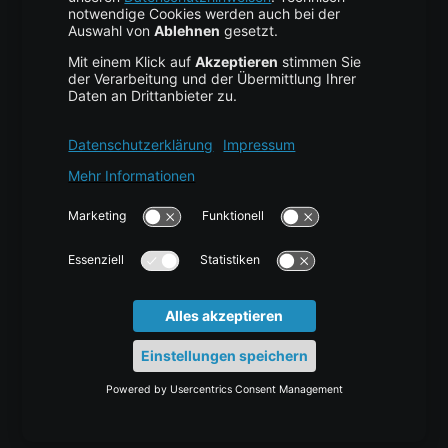
Cloud Anbieter
Leitfaden & Übersicht
Services & Support
Help Center
Kontakt
Tutorials
Blog
News
Glossar
Karriere
Docs