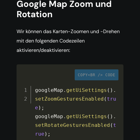
Google Map Zoom und
Rotation
Wir können das Karten-Zoomen und -Drehen
mit den folgenden Codezeilen
aktivieren/deaktivieren:
COPY<BR /> CODE
googleMap
.
getUiSettings
(
)
.
setZoomGesturesEnabled
(
tru
e
)
;
googleMap
.
getUiSettings
(
)
.
setRotateGesturesEnabled
(
t
rue
)
;