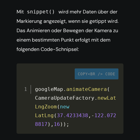
Mit
wird mehr Daten über der
snippet()
Markierung angezeigt, wenn sie getippt wird.
Das Animieren oder Bewegen der Kamera zu
einem bestimmten Punkt erfolgt mit dem
folgenden Code-Schnipsel:
COPY<BR /> CODE
googleMap
.
animateCamera
(
CameraUpdateFactory
.
newLat
LngZoom
(
new
LatLng
(
37.4233438
,
-
122.072
8817
)
,
16
)
)
;