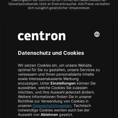
Gewerbetreibende, nicht an Endverbraucher. Alle Preise verstehen
sich zuzüglich gesetzlicher Umsatzsteuer.
Produkte
ccloud³
Cloud GPU
Kubernetes
Managed Server
Managed Services
S3 Object Storage
Managed Firewall
Colocation
Webhosting