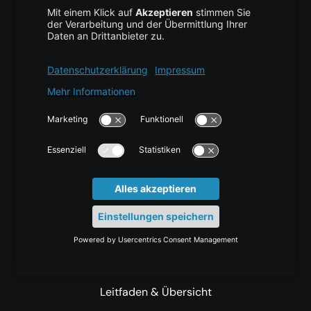
Preisliste & Tarife
Mehr centron
Über uns
High Availability
Trust Center
Data Recovery
Backup Service
Business Hosting
Cloud Storage
Cloud Anbieter
Leitfaden & Übersicht