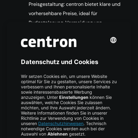
Preisgestaltung: centron bietet klare und
vorhersehbare Preise, ideal für
Budgetplanung, Vermeidung von
Vorabkosten und Anpassung an
schwankende Workloads. Darüber hinaus
sind die Preise von centron oft niedriger
als bei den Hyperscalern, insbesondere
die Bandbreitenpreise – centron bietet
großzügig enthaltene Bandbreite bei
allen virtuellen Maschinen, und
Überziehungen werden mit nur 0,01
USD/GB berechnet.
Entwicklerzentrierte Funktionen: centron
verfügt über eine intuitive
Benutzeroberfläche, API und CLI, die die