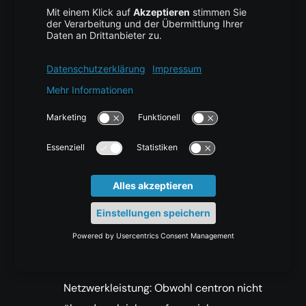
Verwaltung von Cloud-Ressourcen
vereinfachen und Entwicklern
ermöglichen, weniger Zeit mit der
Verwaltung ihrer Cloud-Infrastruktur zu
verbringen. Darüber hinaus verfügt
centron über umfangreiche
Produktunterlagen und Community-
Tutorials, damit Entwickler nicht nur
lernen können, wie sie centron-Produkte
verwenden, sondern auch ihre
allgemeinen Backend-Fähigkeiten
verbessern können.
Globale Rechenzentren und schnelle
Netzwerkleistung: Obwohl centron nicht