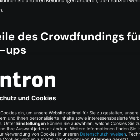
können Sie anderen Belohnungen anbieten, die finanziell wen
n.
ile des Crowdfundings fü
t-ups
hkeit, den Markt zu testen ohne vollständiges Unternehmen
isierung der Investor-Kommunikation auf eine einzige Plattfo
ierung von Produkten und Dienstleistungen
uppenetablierung
n für großen Erfolg