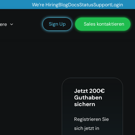
We’re Hiring
Blog
Docs
Status
Support
Login
Sign Up
Sales kontaktieren
ere
Jetzt 200€
Guthaben
sichern
Registrieren Sie
sich jetzt in