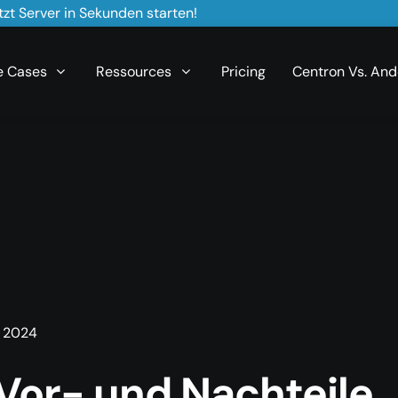
zt Server in Sekunden starten!
e Cases
Ressources
Pricing
Centron Vs. And
 2024
 Vor- und Nachteile