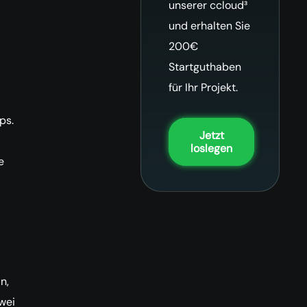
unserer ccloud³
und erhalten Sie
200€
Startguthaben
für Ihr Projekt.
ps.
Jetzt
loslegen
e
n,
wei