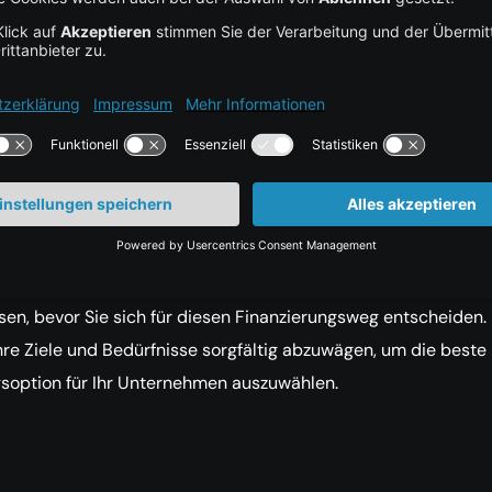
zu beachten ist
ert erheblichen Aufwand
ve Rückmeldungen können schaden
für jede Marke geeignet, insbesondere nicht für Luxusmarken
ietet Crowdfunding als
Finanzierungsmöglichkeiten
eine
Möglichkeit, Finanzmittel für Ihr Start-up zu beschaffen, hat a
mte Herausforderungen und Einschränkungen, die berücksich
n, bevor Sie sich für diesen Finanzierungsweg entscheiden.
 Ihre Ziele und Bedürfnisse sorgfältig abzuwägen, um die beste
soption für Ihr Unternehmen auszuwählen.