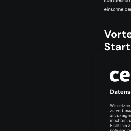
stattdessen 
einschneide
Vorte
Star
Möglic
Zentral
Finanz
Zielgr
Chance