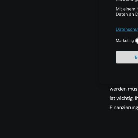
Was 
Erford
Negati
Nicht 
Insgesamt b
einzigartige 
auch bestim
werden müsse
ist wichtig,
Finanzierung