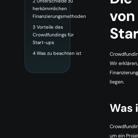
2
Unterschiede zu
herkömmlichen
von
Finanzierungsmethoden
Sta
3
Vorteile des
Crowdfundings für
Start-ups
4
Was zu beachten ist
Crowdfunding
Wir erklären
Finanzierun
liegen.
Was 
Crowdfundin
um ein Proje