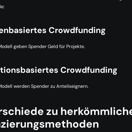
e:
enbasiertes Crowdfunding
odell geben Spender Geld für Projekte.
itionsbasiertes Crowdfunding
odell werden Spender zu Anteilseignern.
rschiede zu herkömmlich
nzierungsmethoden