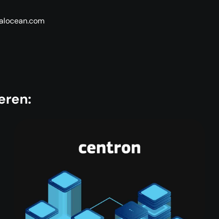
italocean.com
eren: