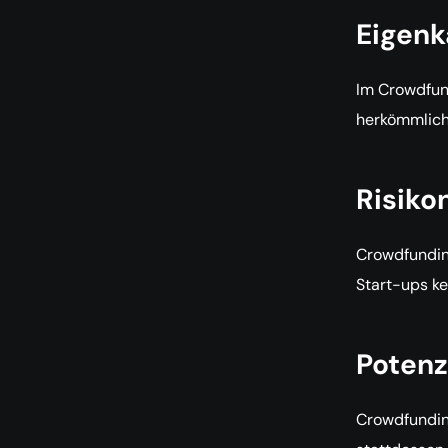
Eigenk
Im Crowdfund
herkömmliche
Risiko
Crowdfunding
Start-ups ke
Potenz
Crowdfunding