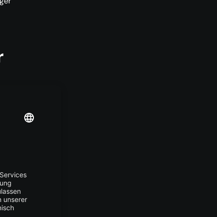
iger
r
rm