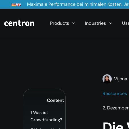
Maximale Performance bei minimalen Kosten. Jet
Products
Industries
Us
Vijona
Ressources
Content
2. Dezember
1
Was ist
Crowdfunding?
Die