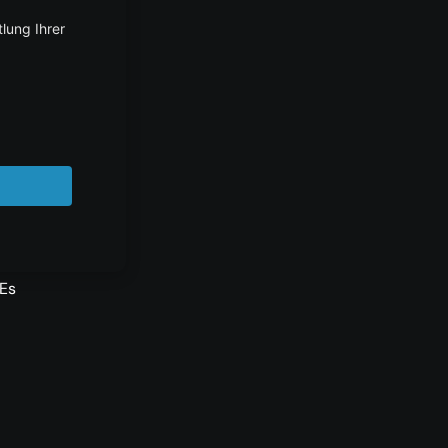
ber
tigt
 Es